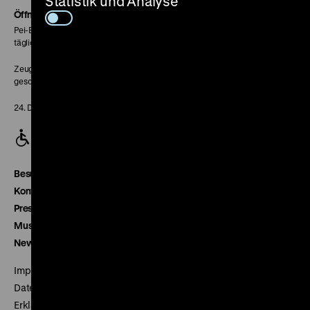
Statistik und Analyse
Seite
Öffnungszeiten
Pei-Bau:
täglich 10-18 Uhr
Zeughaus:
geschlossen
24. Dezember geschlossen
Besucherservice
Kontakt
Presse
Museumsverein
Newsletter
Impressum
Datenschutz
Erklärung digitale Barrierefreiheit