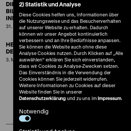
DIE ZWEITE SCHÖPFUNG -
2) Statistik und Analyse
BILDER DER
Diese Cookies helfen uns, Informationen über
INDUSTRIELLEN WELT
die Nutzungsweise und das Besucherverhalten
31. Juli bis 21. Oktober 2002
auf unserer Website zu erhalten. Dadurch
können wir unser Angebot kontinuierlich
verbessern und an Ihre Bedürfnisse anpassen.
HEXENWAHN. ÄNGSTE
Sie können die Website auch ohne diese
DER NEUZEIT
Analyse Cookies nutzen. Durch Klicken auf „Alle
3. Mai bis 6. August 2002
auswählen“ erklären Sie sich einverstanden,
dass wir Cookies zu Analyse-Zwecken setzen.
Das Einverständnis in die Verwendung der
Cookies können Sie jederzeit widerrufen.
Weitere Informationen zu Cookies auf dieser
Website finden Sie in unserer
Zu
Zu
Zu
Zu
Zu
Datenschutzerklärung
und zu uns im
Impressum
.
unserer
unserer
unserer
unserer
unser
Notwendig
Zu
Instagram
YouTube
Facebook
LinkedIn
Spoti
unserer
Seite
Seite
Seite
Seite
Seite
Soundcloud