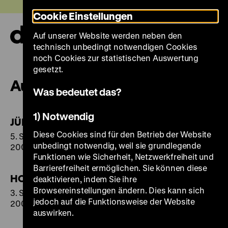
Direkt
Heute +
Cookie Einstellungen
zum
Seiteninhalt
Auf unserer Website werden neben den
springen
Navi
technisch unbedingt notwendigen Cookies
auf-
und
noch Cookies zur statistischen Auswertung
zuk
gesetzt.
Ausstellungen 2002
Was bedeutet das?
1) Notwendig
JÜDISCHER WIDERSTAND
Diese Cookies sind für den Betrieb der Website
5. September bis 5.November
unbedingt notwendig, weil sie grundlegende
2002
Funktionen wie Sicherheit, Netzwerkfreiheit und
Barrierefreiheit ermöglichen. Sie können diese
HOFJAGD
deaktivieren, indem Sie ihre
Browsereinstellungen ändern. Dies kann sich
3. September bis 3. November
jedoch auf die Funktionsweise der Website
2002
auswirken.