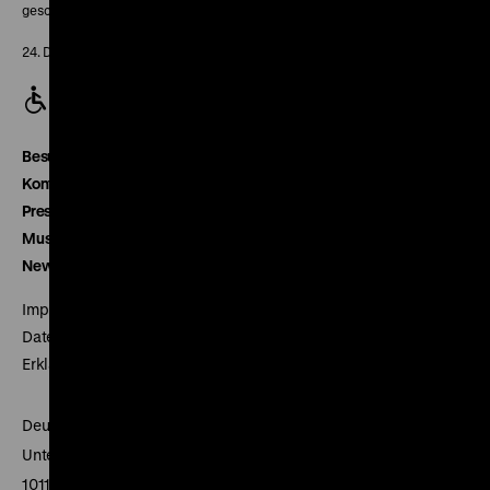
geschlossen
24. Dezember geschlossen
Besucherservice
Kontakt
Presse
Museumsverein
Newsletter
Impressum
Datenschutz
Erklärung digitale Barrierefreiheit
Deutsches Historisches Museum
Unter den Linden 2
10117 Berlin