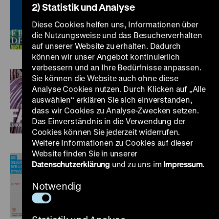
VEREHRT, VERKLÄRT,
2) Statistik und Analyse
VERDAMMT
Diese Cookies helfen uns, Informationen über
21. März bis 26. August
die Nutzungsweise und das Besucherverhalten
2012
auf unserer Website zu erhalten. Dadurch
können wir unser Angebot kontinuierlich
verbessern und an Ihre Bedürfnisse anpassen.
Sie können die Website auch ohne diese
FASHIONING FASHION –
Analyse Cookies nutzen. Durch Klicken auf „Alle
auswählen“ erklären Sie sich einverstanden,
EUROPÄISCHE MODEN
dass wir Cookies zu Analyse-Zwecken setzen.
1700–1915
Das Einverständnis in die Verwendung der
27. April bis 29. Juli 2012
Cookies können Sie jederzeit widerrufen.
Weitere Informationen zu Cookies auf dieser
Website finden Sie in unserer
Datenschutzerklärung
und zu uns im
Impressum
.
DIE SILBERKAMMER DER
Notwendig
LUXEMBURGER DYNASTIE
25. April bis 3. Juni 2012