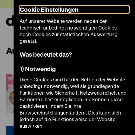
Direkt
Heute +
Cookie Einstellungen
zum
Seiteninhalt
Auf unserer Website werden neben den
springen
Navi
technisch unbedingt notwendigen Cookies
auf-
und
noch Cookies zur statistischen Auswertung
zuk
gesetzt.
Ausstellungen 2012
Was bedeutet das?
1) Notwendig
FOKUS DDR AUS DEN
SAMMLUNGEN DES
Diese Cookies sind für den Betrieb der Website
unbedingt notwendig, weil sie grundlegende
DEUTSCHEN
Funktionen wie Sicherheit, Netzwerkfreiheit und
HISTORISCHEN MUSEUMS
Barrierefreiheit ermöglichen. Sie können diese
7. Juni bis 25. November
deaktivieren, indem Sie ihre
2012
Browsereinstellungen ändern. Dies kann sich
jedoch auf die Funktionsweise der Website
auswirken.
FRIEDRICH DER GROSSE –