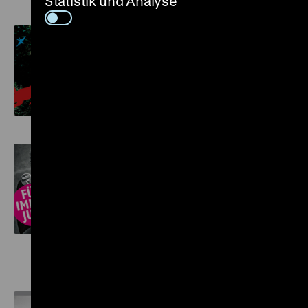
Statistik und Analyse
UNTER BÄUMEN. DIE
DEUTSCHEN UND DER
WALD
2. Dezember 2011 bis 4.
März 2012
FÜR IMMER JUNG. 50
JAHRE DEUTSCHER
JUGENDFOTOPREIS
12. November 2011 bis 5.
Feburar 2012
DAS XX. JAHRHUNDERT -
MENSCHEN - ORTE - ZEITEN
25. Februar 2011 bis 29.