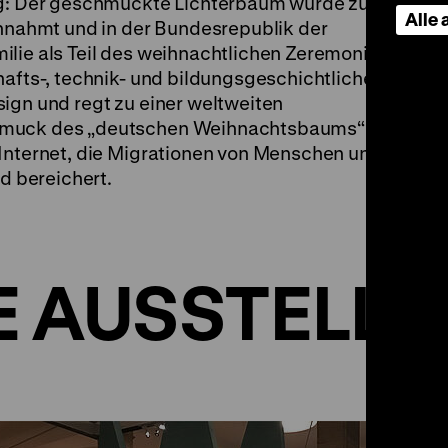
ung: Der geschmückte Lichterbaum wurde zum
Alle
innahmt und in der Bundesrepublik der
lie als Teil des weihnachtlichen Zeremoniells
hafts-, technik- und bildungsgeschichtlichen
ign und regt zu einer weltweiten
hmuck des „deutschen Weihnachtsbaums“ ist
 Internet, die Migrationen von Menschen und
nd bereichert.
IE AUSSTELL