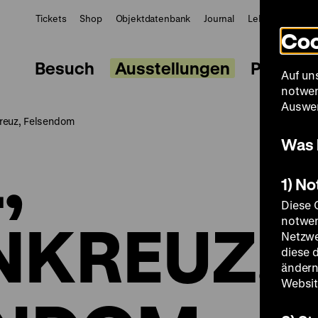
Tickets
Shop
Objektdatenbank
Journal
LeMO
ZWBE
Coo
Besuch
Ausstellungen
Progra
Auf un
notwen
Auswer
reuz, Felsendom
Was 
,
1) N
Diese 
NKREUZ,
notwen
Netzwe
diese 
ändern
Websit