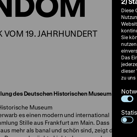
ENDOM
2) St
Diese 
Nutzun
Websit
kontin
VOM 19. JAHRHUNDERT
Sie kö
nutzen.
einver
Das Ei
jederz
dieser
zu uns
Notw
tellung des Deutschen Historischen Museums
 Historische Museum
Stati
warb es einen modern und international
mlung Stille aus Frankfurt am Main. Dass
taus mehr als banal und schön sind, zeigt die