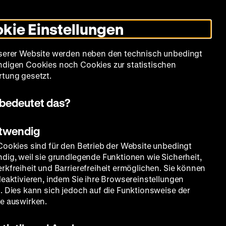
Informationen
Informationen
Suche
Heute +
Deutsch
Englisch
Zeughauskino
Dunklen
De
En
zum
zum
Modus
kie Einstellungen
Deutschen
Deutschen
umschalten
Historischen
Historischen
mm
Sammlung
Bildung
Museum
Museum
Museum
serer Website werden neben den technisch unbedingt
in
in
digen Cookies noch Cookies zur statistischen
Deutscher
Leichter
tung gesetzt.
Gebärdensprache
Sprache
bedeutet das?
otwendig
Cookies sind für den Betrieb der Website unbedingt
dig, weil sie grundlegende Funktionen wie Sicherheit,
rkfreiheit und Barrierefreiheit ermöglichen. Sie können
deaktivieren, indem Sie ihre Browsereinstellungen
. Dies kann sich jedoch auf die Funktionsweise der
e auswirken.