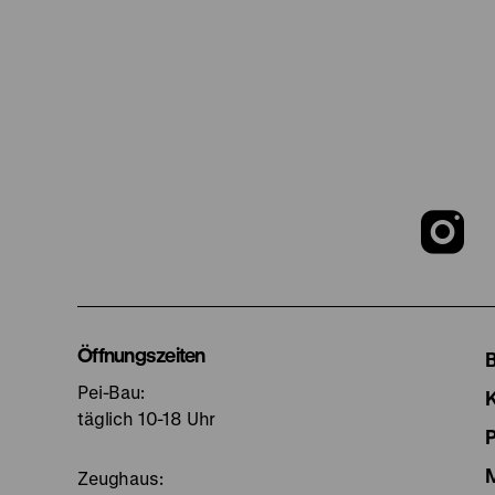
Z
u
I
Öffnungszeiten
Pei-Bau:
S
täglich 10-18 Uhr
Zeughaus: