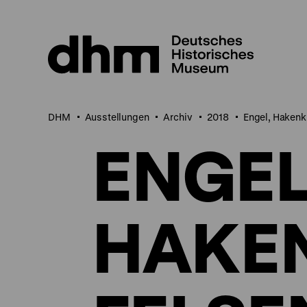
Direkt
zum
Seiteninhalt
springen
DHM
Ausstellungen
Archiv
2018
Engel, Hakenk
ENGEL
HAKE