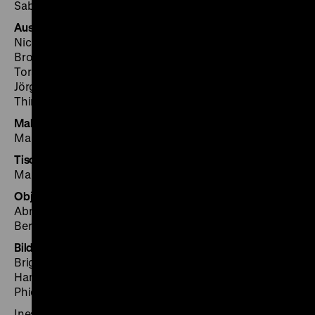
Sabina Fernández-Weiß
Ausstellungsaufbau/Werkstätten
Nicholas Kaloplastos (Leitung), Jens Albert, Sven
Brosig, Christin Elle, Anette Forkert, Susanne Hennig,
Torsten Ketteniß, Kai-Evert Kriege, Holger Lehmann,
Jörg Petzold, Ralf Schulze, Thomas Strehl, Stefan
Thimm, Gunnar Wilhelm
Malerarbeiten
Malermeister Antosch, Berlin
Tischlerarbeiten
Max Leppinius GmbH Messebauten, Berlin
Objektmontage
Abrell & van den Berg – Ausstellungsservice GbR,
Berlin
Bildung und Vermittlung
Brigitte Vogel-Janotta (Leitung), Verena Günther, Felix
Hampel, Dominique Hipp, Crawford Matthews, Juliane
Phieler, Sarah Sporys (Referententeam)
Ines Baginski, Andrea Schenk (Besucherservice)