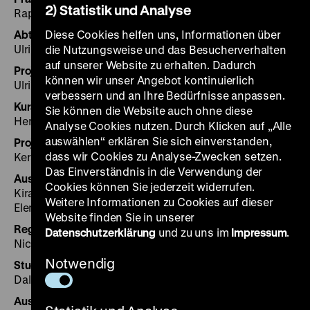
2) Statistik und Analyse
Raphael Gross
Abteilungsdirektorin Ausstellungen
Diese Cookies helfen uns, Informationen über
Ulrike Kretzschmar
die Nutzungsweise und das Besucherverhalten
auf unserer Website zu erhalten. Dadurch
Projektleitung
können wir unser Angebot kontinuierlich
Ulrike Kretzschmar
verbessern und an Ihre Bedürfnisse anpassen.
Kuratorin
Sie können die Website auch ohne diese
Herlinde Koelbl
Analyse Cookies nutzen. Durch Klicken auf „Alle
auswählen“ erklären Sie sich einverstanden,
Projektassistenz
dass wir Cookies zu Analyse-Zwecken setzen.
Kerstin Börner
Das Einverständnis in die Verwendung der
Ausstellungsgestaltung
Cookies können Sie jederzeit widerrufen.
Kira Soltani Schirazi
Weitere Informationen zu Cookies auf dieser
Elena Lee, Berlin
Website finden Sie in unserer
Registrar
Datenschutzerklärung
und zu uns im
Impressum
.
Nicole Schmidt
Notwendig
Studentische Mitarbeiter*innen
Dalila Daut (Registrar), Jelle Spieker (Gestaltung)
Ausstellungsgrafik