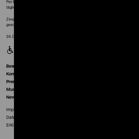
Pei-Bau:
täglich 10-18 Uhr
Zeughaus:
geschlossen
24. Dezember geschlossen
Besucherservice
Kontakt
Presse
Museumsverein
Newsletter
Impressum
Datenschutz
Erklärung digitale Barrierefreiheit