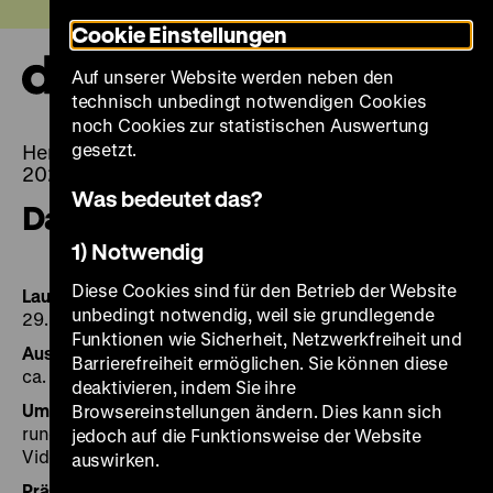
Direkt
Heute +
Cookie Einstellungen
zum
Seiteninhalt
Auf unserer Website werden neben den
springen
Navi
technisch unbedingt notwendigen Cookies
auf-
und
noch Cookies zur statistischen Auswertung
zuk
gesetzt.
Herlinde Koelbl. Angela Merkel Portraits 1991 –
2021
Was bedeutet das?
Daten und Fakten
1) Notwendig
Diese Cookies sind für den Betrieb der Website
Laufzeit
unbedingt notwendig, weil sie grundlegende
29. April bis 4. September 2022
Funktionen wie Sicherheit, Netzwerkfreiheit und
Ausstellungsfläche
Barrierefreiheit ermöglichen. Sie können diese
ca. 500 m², 2. Obergeschoss, Pei-Bau
deaktivieren, indem Sie ihre
Umfang der Ausstellung
Browsereinstellungen ändern. Dies kann sich
rund 60 Portraitaufnahmen, Audiostationen und eine
jedoch auf die Funktionsweise der Website
Videocollage
auswirken.
Präsident