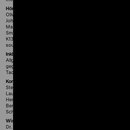
Hörführung und Hörstationen
Oliver Kühne, Berlin (Autoren Hörführung)
John Berwick (Übersetzung)
Mark Espiner, Diana Holtorff, Jaron Löwenberg, Dulcie
Smart (Sprecherteam)
K13, Kinomischung und Tonstudio, Berlin
soundgarden audioguidance GmbH, München
Inklusion und Barrierefreiheit
Allgemeiner Blinden- und Sehbehindertenverein Berlin
gegr. 1874 e.V.
Tactile Studio, Berlin
Kommunikation
Stephan Adam (Abteilungsdirektor), Ina Frodermann,
Laura Groschopp, Desirée Hennecke, Jenny Jakubik,
Henning Koch, Daniela Lange, Ilka Linz, Jana Nawrot,
Berit Pohns, Nicola Schnell, Peter Schützhold, Oliver
Schweinoch, Sonja Trautmann
Wissenschaftliches Programm
Dr. Nike Thurn