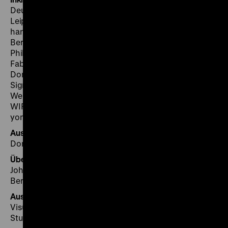
Deutsche Zentralbücherei für Blinde zu Leipzig (DZB),
Leipzig
hands down, Lena-Elise Aicher und Antonia Nannt,
Berlin
Philipp Matschoss, F7 Digital GmbH, Rietberg
Fabian Müller, Prüfzentrum Leichte Sprache Schwaben,
Donauwörth
Sign Support, Berlin
Werk 5 GmbH, Berlin
WIR Redaktion, Fürst Donnersmarck-Stiftung zu Berlin
yomma GmbH, Berlin
Ausstellungslektorat
Dorit Aurich, Berlin; Harriet Merrow, Berlin
Übersetzungen
John Berwick, Jud. Buzău/Rumänien; Stephen Locke,
Berlin; Robert Zwarg, Leipzig
Ausstellungsgrafik
Visual Space Agency, Julia Volkmar mit Anja Rausch
Studio Bens, Jens Ludewig, Benjamin Rheinwald