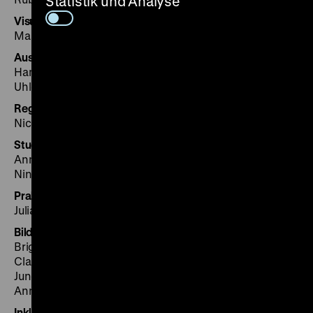
Statistik und Analyse
Visuelle Beratung
Mason Leaver-Yap
Ausstellungsgestaltung
Hans Hagemeister, Gregor Müller-Übach, Marie-Luise
Uhle
Registrar
Nicole Schmidt
Studentische Mitarbeitende
Anna-Lena Almstedt, Johannes Karger, Louis Keller,
Nina Markert
Praktikantin
Julia Sophia Bezold
Bildung und Vermittlung
Brigitte Vogel-Janotta (Leitung), Verena Bischoff,
Claudia Braun Carrasco, Giorgio Del Vecchio, Rebecca
Junglas, Attila Magyar, Max Wandel (Referententeam),
Anna-Lena Janako, Andrea Schenk (Besucherservice)
Inklusion und Barrierefreiheit