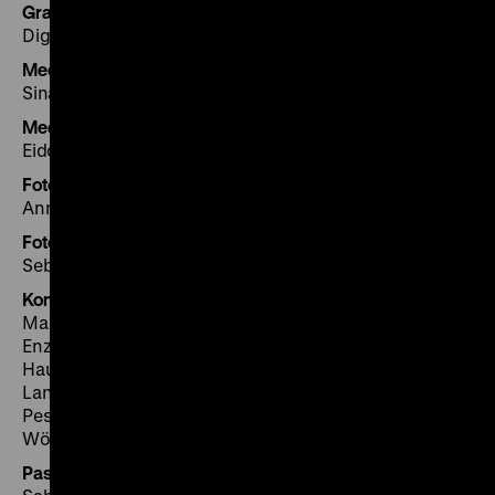
Grafikproduktion
Digidax, Potsdam
Mediengestaltung und Medientechnik
Sina Aghazadehsaeini, Felice Fornabaio
Medieninstallation
Eidotech GmbH, Berlin
Fotoservice
Anne-Dorte Krause, Claudia Küchler
Fotoarbeiten
Sebastian Ahlers, Indra Desnica
Konservatorische Betreuung
Martina Homolka (Leitung), Michaela Brand, Elke
Enzmann, Julia Garve, Juliane Girndt, Barbara
Haussmann, Ulrike Hügle, Olaf Ignaszewski, Mathias
Lang, Antje Nützmann, Matthes Nützmann, Hannah
Pesch, Anne Ristau, Claartje van Haaften, Annine
Wöllner, Judith Zimmer, Maxi Zimmermann
Passepartourierung und Rahmung