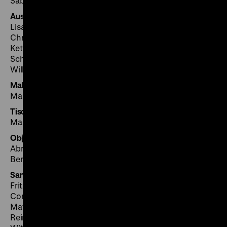
Sabina Fernández-Weiß
Ausstellungsbau und Werkstätten
Lisa Berchtold (Leitung), Jens Albert, Sven Brosig,
Christin Elle, Anette Forkert, Susanne Hennig, Torsten
Ketteniß, Kai-Evert Kriege, Holger Lehmann, Ralf
Schulze, Thomas Strehl, Stefan Thimm, Gunnar
Wilhelm
Malerarbeiten
Malermeister Antosch, Berlin
Tischlerarbeiten
Max Leppinius GmbH Messebauten, Birkenwerder
Objektmontage
Abrell & van den Berg – Ausstellungsservice GbR,
Berlin
Sammlungen
Fritz Backhaus (Abteilungsdirektor), Wolfgang
Cortjaens, Julia Franke, Thomas Jander, Aaron Jochim,
Matthias Miller, Katrin Peters-Klaphake, Brigitte
Reineke, Matthias Struch, Thomas Weißbrich, Sabine