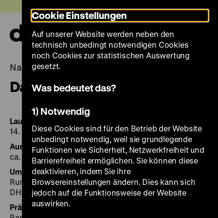
Direkt
Heute +
Cookie Einstellungen
zum
Seiteninhalt
Auf unserer Website werden neben den
springen
Navi
technisch unbedingt notwendigen Cookies
auf-
und
noch Cookies zur statistischen Auswertung
zuk
gesetzt.
Natur und deutsche Geschichte
Daten und Fakten
Was bedeutet das?
1) Notwendig
Laufzeit
Diese Cookies sind für den Betrieb der Website
14. November 2025 bis 7. Juni 2026
unbedingt notwendig, weil sie grundlegende
Ausstellungsfläche
Funktionen wie Sicherheit, Netzwerkfreiheit und
ca. 560 m², Pei-Bau, 1. OG
Barrierefreiheit ermöglichen. Sie können diese
deaktivieren, indem Sie ihre
Umfang der Ausstellung
Rund 250 Exponate (davon über die Hälfte aus der
Browsereinstellungen ändern. Dies kann sich
DHM-Sammlung )
jedoch auf die Funktionsweise der Website
auswirken.
Präsident
Raphael Gross