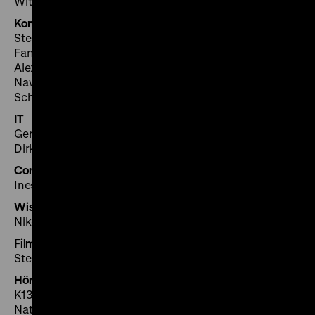
Witt
Kommunikation
Stephan Adam, Christina Behrendt, Ina Frodermann,
Fanny Heidenreich, Jenny Jakubik, Daniela Lange,
Alexandra de Léon, Thabea Lintzmeyer, Ilka Linz, Jana
Nawrot, Nicola Schnell, Peter Schützhold, Oliver
Schweinoch
IT
Gerhard Schmitt (Leitung), Alexandra Gelemerova, Jan
Dirk Kluge, Uwe Naujack, Magnus Wagner
Controlling
Ines Baginski, Ramona Selchow
Wissenschaftliches Programm
Nike Thurn
Filmreihe
Stephan Ahrens, Jörg Frieß
Hörführung
K13, Kinomischung und Tonstudio, Berlin
Nathanael Kuck, Berlin