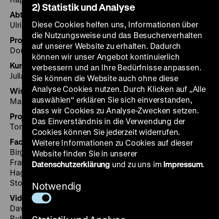
2) Statistik und Analyse
Abteilungsdirektorin Ausstellungen
Diese Cookies helfen uns, Informationen über
Ulrike Kretzschmar
die Nutzungsweise und das Besucherverhalten
Projektleitung
auf unserer Website zu erhalten. Dadurch
Dorlis Blume
können wir unser Angebot kontinuierlich
Kuratorin
verbessern und an Ihre Bedürfnisse anpassen.
Julia Voss
Sie können die Website auch ohne diese
Analyse Cookies nutzen. Durch Klicken auf „Alle
Wissenschaftliche Mitarbeit
auswählen“ erklären Sie sich einverstanden,
Martin Baumert
dass wir Cookies zu Analyse-Zwecken setzen.
Projektassistenz
Das Einverständnis in die Verwendung der
Toni Wagner
Cookies können Sie jederzeit widerrufen.
Fachbeirat
Weitere Informationen zu Cookies auf dieser
Birgit Aschmann, Etienne Benson, Christina Brandt,
Website finden Sie in unserer
Franz-Josef Brüggemeier, Moritz Epple, Michael
Datenschutzerklärung
und zu uns im
Impressum
.
Hagner, Dirk van Laak, Ulinka Rublack, Barbara
Stollberg-Rilinger
Notwendig
Video-Interviews zum Thema Natur mit
David Blackbourn, Nils Franke, Annette Kehnel, Ulinka
Rublack, Veronika Settele, Nikolaus Wachsmann