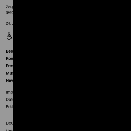
Zeughaus:
geschlossen
24. Dezember geschlossen
Besucherservice
Kontakt
Presse
Museumsverein
Newsletter
Impressum
Datenschutz
Erklärung digitale Barrierefreiheit
Deutsches Historisches Museum
Unter den Linden 2