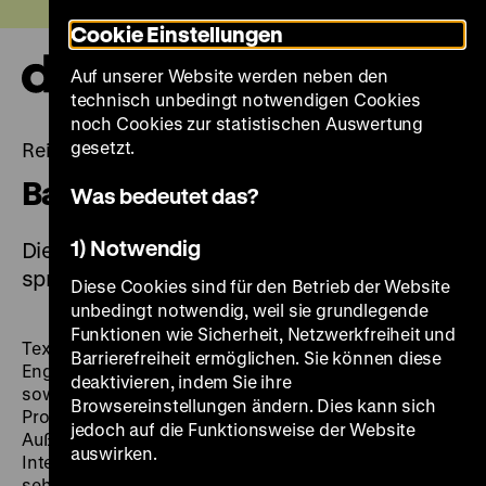
Direkt
Heute +
Cookie Einstellungen
zum
Seiteninhalt
Auf unserer Website werden neben den
springen
Navi
technisch unbedingt notwendigen Cookies
auf-
und
noch Cookies zur statistischen Auswertung
zuk
gesetzt.
Rein ins Gemälde! Eine Zeitreise für Kinder
Barrierefreie Angebote
Was bedeutet das?
1) Notwendig
Die Ausstellung ist inklusiv gestaltet und
spricht alle Sinne an.
Diese Cookies sind für den Betrieb der Website
unbedingt notwendig, weil sie grundlegende
Funktionen wie Sicherheit, Netzwerkfreiheit und
Texte werden in Einfacher Sprache, in Deutsch und
Barrierefreiheit ermöglichen. Sie können diese
Englisch sowie in Deutscher Gebärdensprache, Braille
deaktivieren, indem Sie ihre
sowie Großschrift angeboten. Beschriftungen sind in
Browsereinstellungen ändern. Dies kann sich
Profilschrift sowie Audiodeskriptionen vorhanden.
jedoch auf die Funktionsweise der Website
Außerdem laden interaktive und multisensorische
auswirken.
Interventionen ein, Themen tastend, hörend oder
sehend zu erkunden. Die Ausstellung ist in weiten