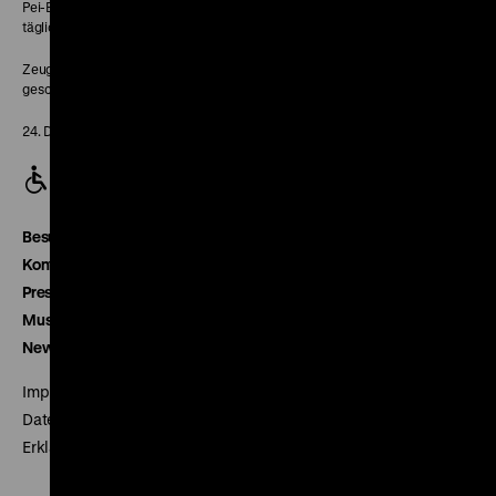
Pei-Bau:
täglich 10-18 Uhr
Zeughaus:
geschlossen
24. Dezember geschlossen
Besucherservice
Kontakt
Presse
Museumsverein
Newsletter
Impressum
Datenschutz
Erklärung digitale Barrierefreiheit