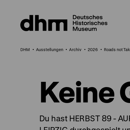
Direkt
zum
Seiteninhalt
springen
DHM
Ausstellungen
Archiv
2026
Roads not Tak
Keine 
Du hast HERBST 89 - A
LEIPZIG durchgespielt u