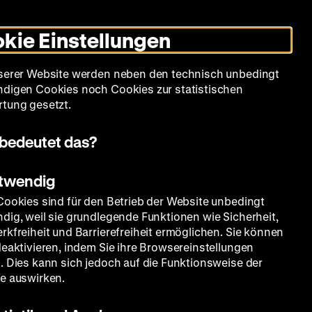
Informationen
Informationen
Suche
Heute +
Deutsch
Englisch
Zeughauskino
Dunklen
De
En
zum
zum
Modus
kie Einstellungen
Deutschen
Deutschen
umschalten
Historischen
Historischen
mm
Sammlung
Bildung
Museum
Museum
Museum
serer Website werden neben den technisch unbedingt
in
in
digen Cookies noch Cookies zur statistischen
Deutscher
Leichter
tung gesetzt.
Gebärdensprache
Sprache
n Straßen von Leipzig
bedeutet das?
otwendig
Cookies sind für den Betrieb der Website unbedingt
dig, weil sie grundlegende Funktionen wie Sicherheit,
rkfreiheit und Barrierefreiheit ermöglichen. Sie können
deaktivieren, indem Sie ihre Browsereinstellungen
. Dies kann sich jedoch auf die Funktionsweise der
e auswirken.