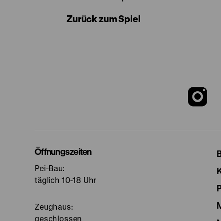
Zurück zum Spiel
Z
u
I
Öffnungszeiten
Pei-Bau:
S
täglich 10-18 Uhr
Zeughaus:
geschlossen