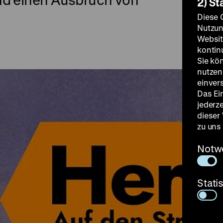
2) St
Diese 
Nutzun
Websit
kontin
Sie kö
nutzen.
einver
Das Ei
jederz
dieser
zu uns
Notw
Stati