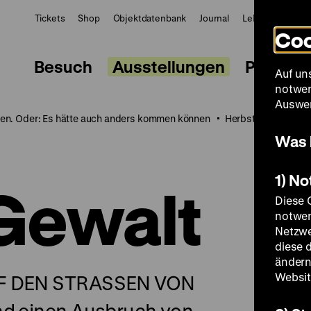
Tickets
Shop
Objektdatenbank
Journal
LeMO
ZWBE
Coo
Besuch
Ausstellungen
Progra
Auf un
notwen
Auswer
en. Oder: Es hätte auch anders kommen können
Herbst 89 – Auf de
Was 
1) N
Gewalt
Diese 
notwen
Netzwe
diese 
ändern
Websit
UF DEN STRASSEN VON
nd einen Ausbruch von