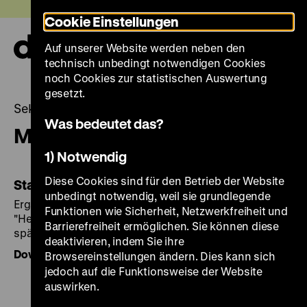
Direkt
Heute +
Cookie Einstellungen
zum
Seiteninhalt
Auf unserer Website werden neben den
springen
Navi
technisch unbedingt notwendigen Cookies
auf-
und
noch Cookies zur statistischen Auswertung
zuk
gesetzt.
Sekundarstufe II
Was bedeutet das?
Material für den Schulunterricht
1) Notwendig
Diese Cookies sind für den Betrieb der Website
Stadt im Mittelalter
unbedingt notwendig, weil sie grundlegende
Ergänzender Arbeitsbogen zum Interactive Book
Funktionen wie Sicherheit, Netzwerkfreiheit und
"Herrschaft und soziale Ordnung in einer
Barrierefreiheit ermöglichen. Sie können diese
spätmittelalterlichen Stadt".
deaktivieren, indem Sie ihre
Download als PDF, 60 KB
Browsereinstellungen ändern. Dies kann sich
jedoch auf die Funktionsweise der Website
auswirken.