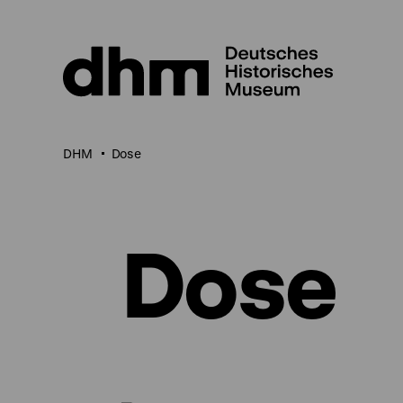
Direkt
zum
Seiteninhalt
springen
DHM
Dose
Dose