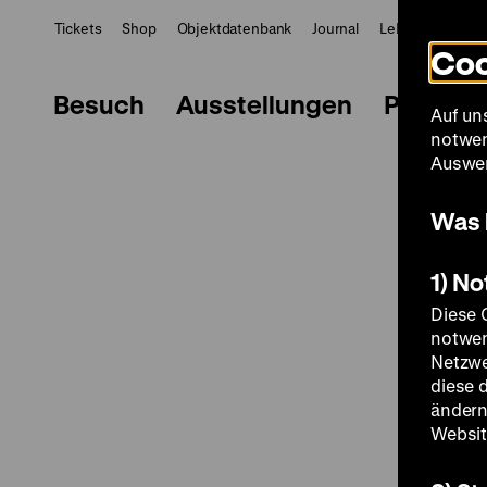
Tickets
Shop
Objektdatenbank
Journal
LeMO
ZWBE
Coo
Besuch
Ausstellungen
Progra
Auf un
notwen
Auswer
Was 
1) N
Diese 
notwen
Netzwe
diese 
ändern
Websit