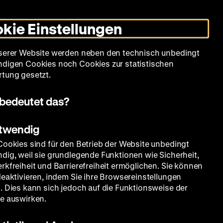
Informationen
Informationen
Suche
Heute +
Deutsch
Englisch
Zeughauskino
Dunklen
De
En
zum
zum
Modus
kie Einstellungen
Deutschen
Deutschen
umschalten
Historischen
Historischen
mm
Sammlung
Bildung
Museum
Museum
Museum
serer Website werden neben den technisch unbedingt
in
in
digen Cookies noch Cookies zur statistischen
Deutscher
Leichter
tung gesetzt.
Gebärdensprache
Sprache
bedeutet das?
otwendig
Cookies sind für den Betrieb der Website unbedingt
dig, weil sie grundlegende Funktionen wie Sicherheit,
rkfreiheit und Barrierefreiheit ermöglichen. Sie können
deaktivieren, indem Sie ihre Browsereinstellungen
. Dies kann sich jedoch auf die Funktionsweise der
e auswirken.