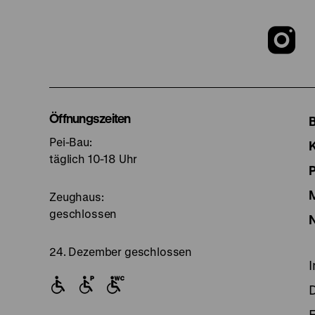
Z
u
I
Öffnungszeiten
Pei-Bau:
S
täglich 10-18 Uhr
Zeughaus:
geschlossen
24. Dezember geschlossen
E