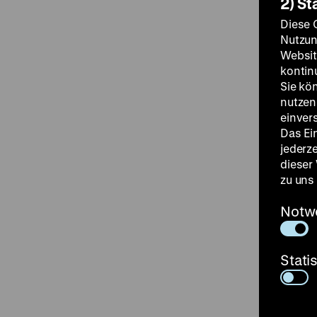
2) St
Diese 
Nutzun
Websit
kontin
Sie kö
nutzen.
einver
Das Ei
jederz
dieser
zu uns
Notw
Stati