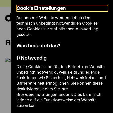
Direkt
Heute +
Cookie Einstellungen
zum
Seiteninhalt
Auf unserer Website werden neben den
springen
Navi
technisch unbedingt notwendigen Cookies
auf-
und
noch Cookies zur statistischen Auswertung
zuk
gesetzt.
Flieger
Was bedeutet das?
1) Notwendig
Diese Cookies sind für den Betrieb der Website
unbedingt notwendig, weil sie grundlegende
Funktionen wie Sicherheit, Netzwerkfreiheit und
Barrierefreiheit ermöglichen. Sie können diese
deaktivieren, indem Sie ihre
Browsereinstellungen ändern. Dies kann sich
jedoch auf die Funktionsweise der Website
auswirken.