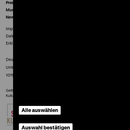
Presse
Museumsverein
Newsletter
Impressum
Datenschutz
Erklärung digitale Barrierefreiheit
Deutsches Historisches Museum
Unter den Linden 2
10117 Berlin
Gefördert mit Mitteln des Beauftragten der Bundesregierung für
Kultur und Medien
Alle auswählen
Auswahl bestätigen