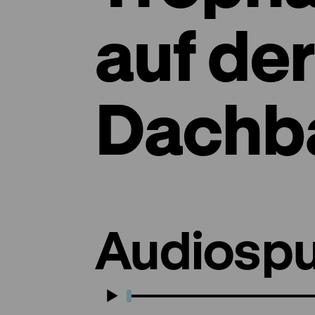
auf der
Dachba
Audiospu
Play