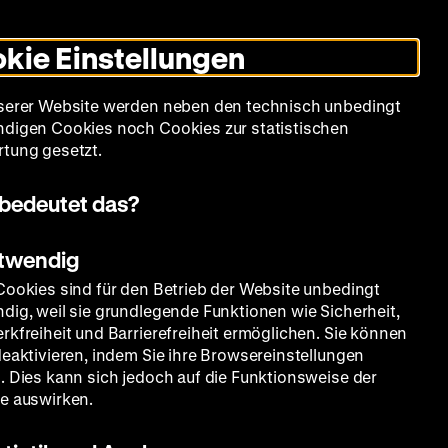
Informationen
Informationen
Suche
Heute +
Deutsch
Englisch
Zeughauskino
Dunklen
De
En
zum
zum
Modus
kie Einstellungen
Deutschen
Deutschen
umschalten
Historischen
Historischen
mm
Sammlung
Bildung
Museum
Museum
Museum
serer Website werden neben den technisch unbedingt
in
in
digen Cookies noch Cookies zur statistischen
Deutscher
Leichter
tung gesetzt.
Gebärdensprache
Sprache
hbalustrade
bedeutet das?
otwendig
Cookies sind für den Betrieb der Website unbedingt
dig, weil sie grundlegende Funktionen wie Sicherheit,
rkfreiheit und Barrierefreiheit ermöglichen. Sie können
deaktivieren, indem Sie ihre Browsereinstellungen
uren
. Dies kann sich jedoch auf die Funktionsweise der
e auswirken.