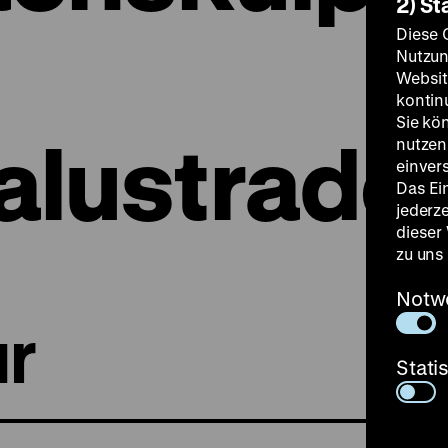
2) St
Diese 
Nutzun
Websit
kontin
Sie kö
lustrade
nutzen.
einver
Das Ei
jederz
dieser
zu uns
Notw
r
Stati