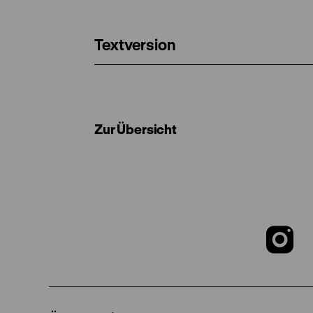
Textversion
Zur Übersicht
Z
u