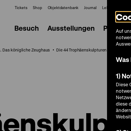
Tickets
Shop
Objektdatenbank
Journal
LeMO
ZWBE
Coo
Besuch
Ausstellungen
Progra
Auf un
notwen
Auswer
. Das königliche Zeughaus
Die 44 Trophäenskulpturen auf der Dac
Was 
1) N
Diese 
notwen
Netzwe
diese 
enskulpt
ändern
Websit