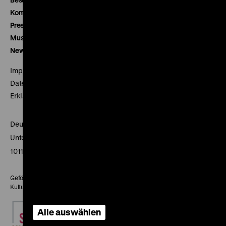
Kontakt
Presse
Museumsverein
Newsletter
Impressum
Datenschutz
Erklärung digitale Barrierefreiheit
Deutsches Historisches Museum
Unter den Linden 2
10117 Berlin
Gefördert mit Mitteln des Beauftragten der Bundesregierung für
Kultur und Medien
Alle auswählen