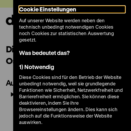
Direkt
Heute +
Cookie Einstellungen
zum
Seiteninhalt
Auf unserer Website werden neben den
springen
Navi
technisch unbedingt notwendigen Cookies
auf-
und
noch Cookies zur statistischen Auswertung
zuk
gesetzt.
Die Trophäengruppen auf der
Was bedeutet das?
Ost- und Westseite
1) Notwendig
Diese Cookies sind für den Betrieb der Website
Audiospur
unbedingt notwendig, weil sie grundlegende
Funktionen wie Sicherheit, Netzwerkfreiheit und
Play
Mute
-02:19
Barrierefreiheit ermöglichen. Sie können diese
deaktivieren, indem Sie ihre
Browsereinstellungen ändern. Dies kann sich
jedoch auf die Funktionsweise der Website
auswirken.