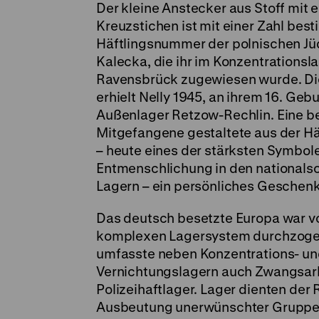
Der kleine Anstecker aus Stoff mit
Kreuzstichen ist mit einer Zahl besti
Häftlingsnummer der polnischen Jüd
Kalecka, die ihr im Konzentrationsl
Ravensbrück zugewiesen wurde. Di
erhielt Nelly 1945, an ihrem 16. Gebu
Außenlager Retzow-Rechlin. Eine b
Mitgefangene gestaltete aus der H
– heute eines der stärksten Symbole
Entmenschlichung in den nationalso
Lagern – ein persönliches Geschenk 
Das deutsch besetzte Europa war v
komplexen Lagersystem durchzoge
umfasste neben Konzentrations- u
Vernichtungslagern auch Zwangsarb
Polizeihaftlager. Lager dienten der
Ausbeutung unerwünschter Gruppen 