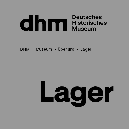
Direkt
zum
Seiteninhalt
springen
DHM
Museum
Über uns
Lager
Lager