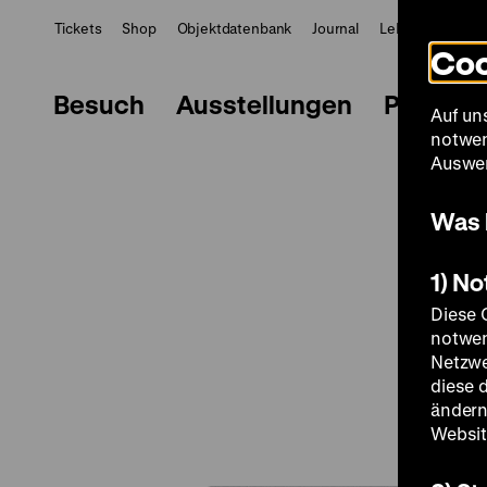
Tickets
Shop
Objektdatenbank
Journal
LeMO
ZWBE
Coo
Besuch
Ausstellungen
Progra
Auf un
notwen
Auswer
Was 
1) N
Diese 
notwen
Netzwe
diese 
ändern
Websit