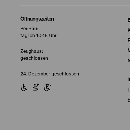
u
I
Öffnungszeiten
Pei-Bau:
S
täglich 10-18 Uhr
Zeughaus:
geschlossen
24. Dezember geschlossen
E