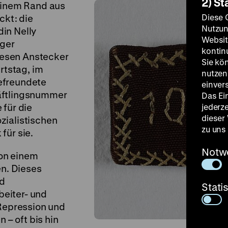
2) St
 einem Rand aus
Diese 
ckt: die
Nutzun
in Nelly
Websit
ager
kontin
esen Anstecker
Sie kö
rtstag, im
nutzen.
efreundete
einver
äftlingsnummer
Das Ei
 für die
jederz
dieser
zialistischen
zu uns
für sie.
Notw
on einem
n. Dieses
nd
Stati
eiter- und
 Repression und
– oft bis hin