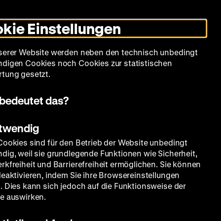
Informationen
Informationen
Suche
Heute +
Deutsch
Englisch
Zeughauskino
Dunklen
De
En
zum
zum
Modus
kie Einstellungen
Deutschen
Deutschen
umschalten
Historischen
Historischen
mm
Sammlung
Bildung
Museum
Museum
Museum
serer Website werden neben den technisch unbedingt
in
in
digen Cookies noch Cookies zur statistischen
Deutscher
Leichter
tung gesetzt.
Gebärdensprache
Sprache
bedeutet das?
otwendig
Cookies sind für den Betrieb der Website unbedingt
dig, weil sie grundlegende Funktionen wie Sicherheit,
rkfreiheit und Barrierefreiheit ermöglichen. Sie können
deaktivieren, indem Sie ihre Browsereinstellungen
. Dies kann sich jedoch auf die Funktionsweise der
e auswirken.