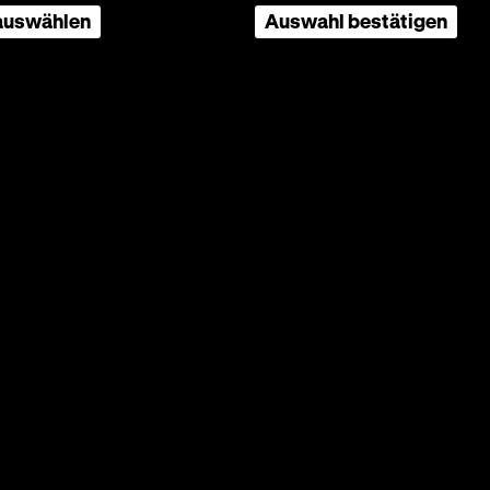
ngsnummer aus dem Lager Retzow,
 auswählen
Auswahl bestätigen
um, Washington, D.C., Inv.-Nr.: 2009.359.1
Seite
nach
oben
scrollen
Zu