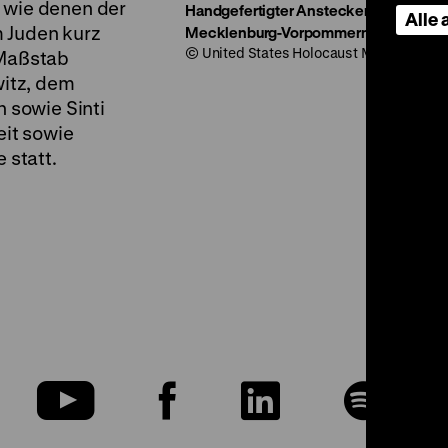
n wie denen der
Handgefertigter Anstecker mit Häftli
Alle
m Juden kurz
Mecklenburg-Vorpommern
© United States Holocaust Memorial Muse
 Maßstab
itz, dem
 sowie Sinti
it sowie
statt.
u
Zu
Zu
Zu
Zu