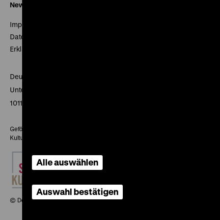
Newsletter
Impressum
Datenschutz
Erklärung digitale Barrierefreiheit
Deutsches Historisches Museum
Unter den Linden 2
10117 Berlin
Gefördert mit Mitteln des Beauftragten der Bundesregierung für
Kultur und Medien
Alle auswählen
Auswahl bestätigen
© Deutsches Historisches Museum, 2026