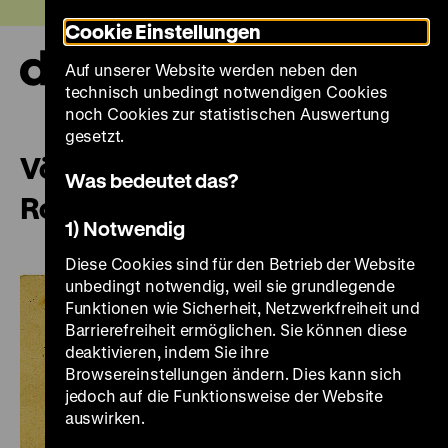
Direkt
Heute +
Cookie Einstellungen
zum
Seiteninhalt
Auf unserer Website werden neben den
springen
Navi
technisch unbedingt notwendigen Cookies
auf-
und
noch Cookies zur statistischen Auswertung
zuk
gesetzt.
Völkermord an den Sinti und
Was bedeutet das?
Roma
1) Notwendig
Diese Cookies sind für den Betrieb der Website
unbedingt notwendig, weil sie grundlegende
Funktionen wie Sicherheit, Netzwerkfreiheit und
Barrierefreiheit ermöglichen. Sie können diese
deaktivieren, indem Sie ihre
Browsereinstellungen ändern. Dies kann sich
jedoch auf die Funktionsweise der Website
auswirken.