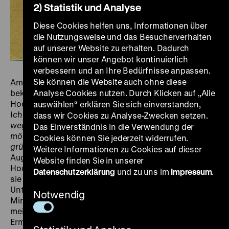
2) Statistik und Analyse
Diese Cookies helfen uns, Informationen über
die Nutzungsweise und das Besucherverhalten
auf unserer Website zu erhalten. Dadurch
können wir unser Angebot kontinuierlich
verbessern und an Ihre Bedürfnisse anpassen.
Sie können die Website auch ohne diese
Am 12. August 1943 schrieb ein namentlich nicht
bekannter Verwandter aus dem „Zigeunerlager
Analyse Cookies nutzen. Durch Klicken auf „Alle
Hodonín“ an Karel Holomek (1912–?): „
Lieber Bruder,
auswählen“ erklären Sie sich einverstanden,
Ich muss dir mitteilen, dass wir am 21. August
dass wir Cookies zu Analyse-Zwecken setzen.
wegfahren, und wir wissen nicht sicher, wohin. Wenn
Das Einverständnis in die Verwendung der
möglich, werde ich dir von dort aus schreiben. Dich
Cookies können Sie jederzeit widerrufen.
grüßen auch deine Schwester und Schwager.“
Ab
Weitere Informationen zu Cookies auf dieser
August 1942 waren 1.400 mährische Roma nach
Website finden Sie in unserer
Hodonín u Kunštátu bei Brno deportiert worden, wo
Datenschutzerklärung
und zu uns im
Impressum
.
sie unter extremen Bedingungen litten:
Unterernährung, Zwangsarbeit und Gewalt.
Notwendig
Mindestens 207 Personen starben an Epidemien. Die
meisten übrigen wurden im Sommer 1943 zu ihrer
Ermordung ins KZ Auschwitz deportiert. Karel