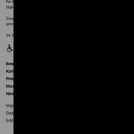
Pei-Bau:
täglich 10-18 Uhr
Zeughaus:
geschlossen
24. Dezember geschlossen
Besucherservice
Kontakt
Presse
Museumsverein
Newsletter
Impressum
Datenschutz
Erklärung digitale Barrierefreiheit