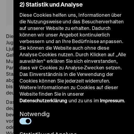
2) Statistik und Analyse
Diese Cookies helfen uns, Informationen über
die Nutzungsweise und das Besucherverhalten
auf unserer Website zu erhalten. Dadurch
können wir unser Angebot kontinuierlich
Die Milchkanne hat einen doppelten Boden.
verbessern und an Ihre Bedürfnisse anpassen.
Jugendliche Angehörige einer Widerstandsgruppe im
Sie können die Website auch ohne diese
Ljubljaner Stadtteil Šiška transportierten in diesem
Analyse Cookies nutzen. Durch Klicken auf „Alle
Geheimfach illegale Materialien wie Dokumente und
auswählen“ erklären Sie sich einverstanden,
Munition. Sie hielten damit Kontakt zu
Partisaneneinheiten, die außerhalb der durch
dass wir Cookies zu Analyse-Zwecken setzen.
Stacheldraht und Wachtürme vom Umland
Das Einverständnis in die Verwendung der
abgetrennten Stadt operierten. Ljubljana war von 1941
Cookies können Sie jederzeit widerrufen.
bis 1943 italienisch und danach bis Kriegsende
Weitere Informationen zu Cookies auf dieser
deutsch besetzt.
Website finden Sie in unserer
Datenschutzerklärung
und zu uns im
Impressum
.
Das Spektrum widerständigen Verhaltens gegen die
deutsche Besatzung war sehr breit: Außer
Notwendig
bewaffnetem Widerstand ist etwa das Nichtbefolgen
von Anordnungen, die Übermittlung von Nachrichten
oder das Verstecken von Verfolgten zu nennen.
Widerstand wurde zudem oftmals als nationale Praxis