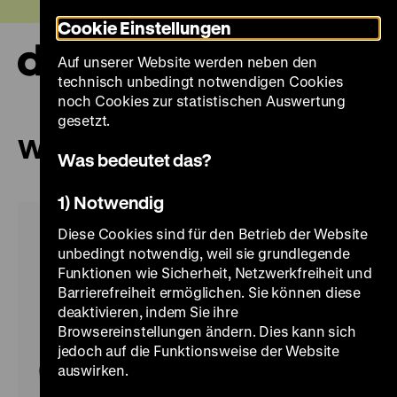
Direkt
Heute +
Cookie Einstellungen
zum
Seiteninhalt
Auf unserer Website werden neben den
springen
Navi
technisch unbedingt notwendigen Cookies
auf-
und
noch Cookies zur statistischen Auswertung
zuk
gesetzt.
Widerstand
Was bedeutet das?
1) Notwendig
Diese Cookies sind für den Betrieb der Website
unbedingt notwendig, weil sie grundlegende
Funktionen wie Sicherheit, Netzwerkfreiheit und
Barrierefreiheit ermöglichen. Sie können diese
deaktivieren, indem Sie ihre
Browsereinstellungen ändern. Dies kann sich
jedoch auf die Funktionsweise der Website
auswirken.