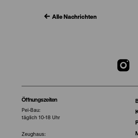
Alle Nachrichten
Z
u
I
Öffnungszeiten
Pei-Bau:
S
täglich 10-18 Uhr
Zeughaus: