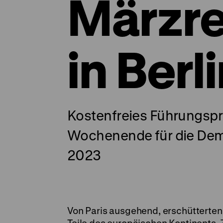
Märzre
in Berl
Kostenfreies Führungsp
Wochenende für die Demo
2023
Von Paris ausgehend, erschütterten