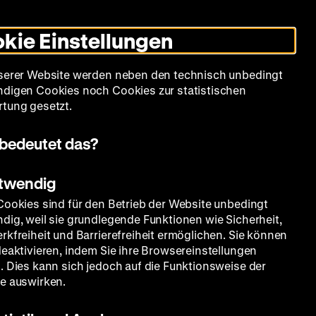
Informationen
Informationen
Suche
Heute +
Deutsch
Englisch
Zeughauskino
Dunklen
De
En
zum
zum
Modus
kie Einstellungen
Deutschen
Deutschen
umschalten
Historischen
Historischen
mm
Sammlung
Bildung
Museum
Museum
Museum
serer Website werden neben den technisch unbedingt
in
in
digen Cookies noch Cookies zur statistischen
Deutscher
Leichter
tung gesetzt.
Gebärdensprache
Sprache
bedeutet das?
otwendig
Cookies sind für den Betrieb der Website unbedingt
dig, weil sie grundlegende Funktionen wie Sicherheit,
rkfreiheit und Barrierefreiheit ermöglichen. Sie können
deaktivieren, indem Sie ihre Browsereinstellungen
. Dies kann sich jedoch auf die Funktionsweise der
e auswirken.