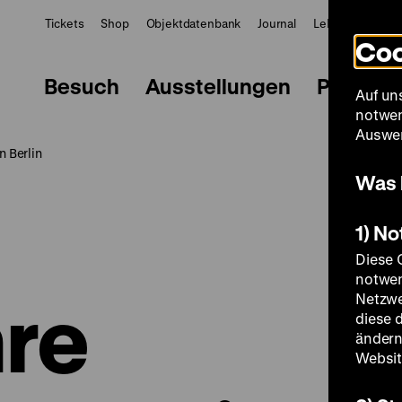
Tickets
Shop
Objektdatenbank
Journal
LeMO
ZWBE
Coo
Besuch
Ausstellungen
Progra
Auf un
notwen
Auswer
n Berlin
Was 
1) N
Diese 
notwen
hre
Netzwe
diese 
ändern
Websit