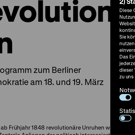
volution
2) St
Diese 
Nutzun
Websit
in
kontin
Sie kö
nutzen.
einver
Das Ei
jederz
rogramm zum Berliner
dieser
zu uns
kratie am 18. und 19. März
Notw
Stati
 ab Frühjahr 1848 revolutionäre Unruhen weite