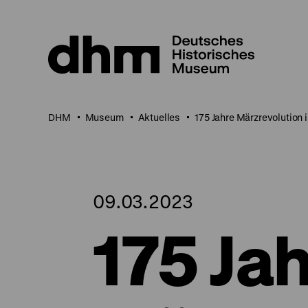
Direkt
zum
Seiteninhalt
springen
DHM
Museum
Aktuelles
175 Jahre Märzrevolution i
09.03.2023
175 Ja