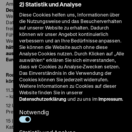
Am 1. September 2025 jährt sich der
2) Statistik und Analyse
Überfall
Deutschlands auf Polen
, mit dem 1939 der Zweite
Diese Cookies helfen uns, Informationen über
Weltkrieg begann. Anlässlich dieses historischen
die Nutzungsweise und das Besucherverhalten
Datums lädt das Deutsche Historische Museum bei
auf unserer Website zu erhalten. Dadurch
freiem Eintritt zu einem kostenfreien
können wir unser Angebot kontinuierlich
Führungsprogramm durch die aktuellen
verbessern und an Ihre Bedürfnisse anpassen.
Wechselausstellungen
„Roads not Taken. Oder: Es
hätte auch anders kommen können“
Sie können die Website auch ohne diese
und
„Gewalt
ausstellen: Erste Ausstellungen zur NS-Besatzung in
Analyse Cookies nutzen. Durch Klicken auf „Alle
Europa, 1945-1948“
in den Pei-Bau ein.
auswählen“ erklären Sie sich einverstanden,
dass wir Cookies zu Analyse-Zwecken setzen.
Das Einverständnis in die Verwendung der
Roads not Taken. Oder: Es hätte auch anders kommen
Cookies können Sie jederzeit widerrufen.
können
Weitere Informationen zu Cookies auf dieser
11.30 | 15.30 Uhr: Nazistowska wojna na wyniszczenie
Website finden Sie in unserer
– katastrofa, której można było uniknąć? (60 Min.)
Datenschutzerklärung
und zu uns im
Impressum
.
12 Uhr: The National Socialist War of Extermination – A
Preventable Catastrophe? (60 Min.)
Notwendig
15 | 16 Uhr: NS-Vernichtungskrieg – eine vermeidbare
Katastrophe? (60 Min.)