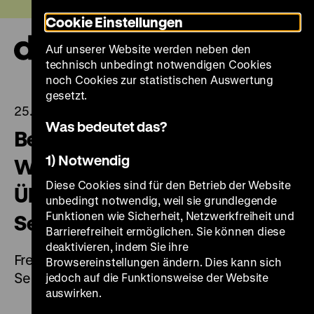
Direkt
Heute +
Cookie Einstellungen
zum
Seiteninhalt
Auf unserer Website werden neben den
springen
Navi
technisch unbedingt notwendigen Cookies
auf-
und
noch Cookies zur statistischen Auswertung
zuk
gesetzt.
25.08.2025
Was bedeutet das?
Beginn des Zweiten
1) Notwendig
Weltkriegs: Der deutsche
Diese Cookies sind für den Betrieb der Website
Überfall auf Polen am 1.
unbedingt notwendig, weil sie grundlegende
Funktionen wie Sicherheit, Netzwerkfreiheit und
September 1939
Barrierefreiheit ermöglichen. Sie können diese
deaktivieren, indem Sie ihre
Freier Eintritt und kostenfreie Führungen am 1.
Browsereinstellungen ändern. Dies kann sich
September 2025
jedoch auf die Funktionsweise der Website
auswirken.