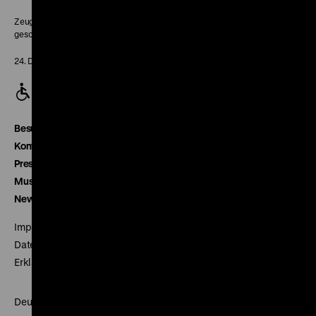
Zeughaus:
geschlossen
24. Dezember geschlossen
Besucherservice
Kontakt
Presse
Museumsverein
Newsletter
Impressum
Datenschutz
Erklärung digitale Barrierefreiheit
Deutsches Historisches Museum