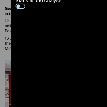
Statistik und Analyse
Gewalt ausstellen: Erste Ausstellungen zur NS-Besatzung
in Europa, 1945-1948
12 Uhr | 14 Uhr: Besatzung und Widerstand – Führung
anlässlich des Überfalls der deutschen Wehrmacht auf
Polen (60 Min.)
16 Uhr: Occupation and resistance – Tour addressing
the invasion of Poland by the German Wehrmacht (60
Min.)