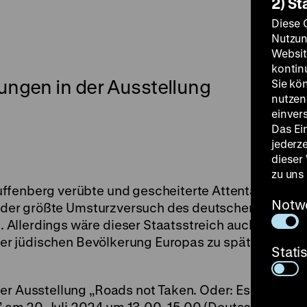
2) St
Diese 
Nutzun
Websit
kontin
ngen in der Ausstellung
Sie kö
nutzen.
einver
Das Ei
jederz
dieser
zu uns
ffenberg verübte und gescheiterte Attentat
Notw
ar der größte Umsturzversuch des deutschen
Allerdings wäre dieser Staatsstreich auch im
e der jüdischen Bevölkerung Europas zu spät
Stati
er Ausstellung „Roads not Taken. Oder: Es