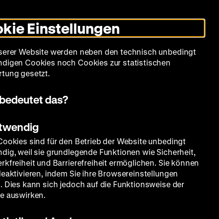
Informationen
Informationen
Suche
Heute +
Deutsch
Englisch
Zeughauskino
Dunklen
De
En
zum
zum
Modus
kie Einstellungen
Deutschen
Deutschen
umschalten
Historischen
Historischen
mm
Sammlung
Bildung
Museum
Museum
Museum
serer Website werden neben den technisch unbedingt
in
in
digen Cookies noch Cookies zur statistischen
Deutscher
Leichter
tung gesetzt.
Gebärdensprache
Sprache
bedeutet das?
otwendig
Cookies sind für den Betrieb der Website unbedingt
dig, weil sie grundlegende Funktionen wie Sicherheit,
rkfreiheit und Barrierefreiheit ermöglichen. Sie können
deaktivieren, indem Sie ihre Browsereinstellungen
. Dies kann sich jedoch auf die Funktionsweise der
e auswirken.