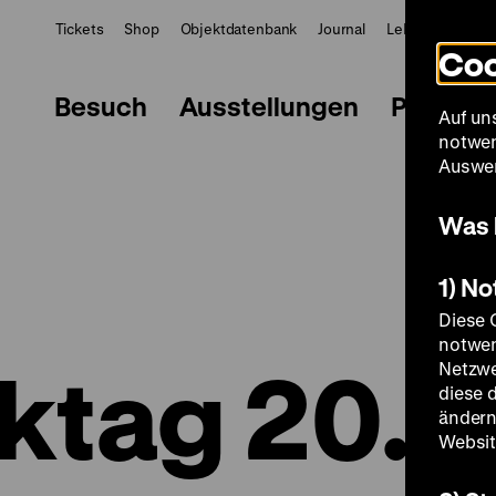
Tickets
Shop
Objektdatenbank
Journal
LeMO
ZWBE
Coo
Besuch
Ausstellungen
Progra
Auf un
notwen
Auswer
Was 
1) N
Diese 
notwen
ktag 20.
Netzwe
diese 
ändern
Websit