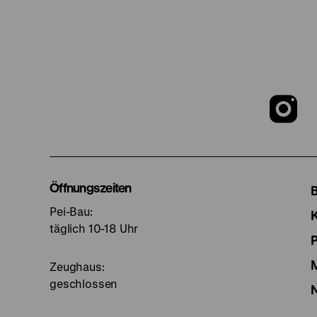
Z
u
I
Öffnungszeiten
Pei-Bau:
S
täglich 10-18 Uhr
Zeughaus:
geschlossen