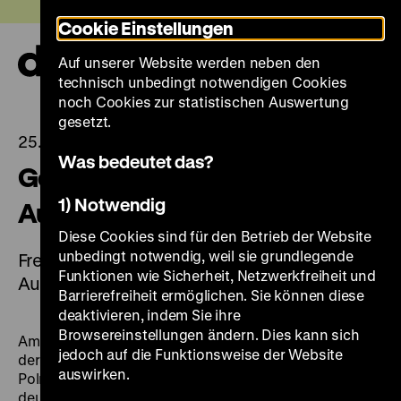
Direkt
Heute +
Cookie Einstellungen
zum
Seiteninhalt
Auf unserer Website werden neben den
springen
Navi
technisch unbedingt notwendigen Cookies
auf-
und
noch Cookies zur statistischen Auswertung
zuk
gesetzt.
25.07.2025
Was bedeutet das?
Gedenktag des Warschauer
1) Notwendig
Aufstands am 1. August
Diese Cookies sind für den Betrieb der Website
unbedingt notwendig, weil sie grundlegende
Freier Eintritt und kostenfreie Führungen am 1.
Funktionen wie Sicherheit, Netzwerkfreiheit und
August 2025
Barrierefreiheit ermöglichen. Sie können diese
deaktivieren, indem Sie ihre
Browsereinstellungen ändern. Dies kann sich
Am Freitag, den 1. August 2025 jährt sich zum 81. Mal
jedoch auf die Funktionsweise der Website
der Beginn des
Warschauer Aufstands
durch die
auswirken.
Polnische Heimatarmee (Armia Krajowa) gegen die
deutsche Besatzungsmacht im Jahr 1944. Anlässlich