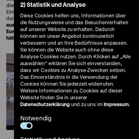
2) Statistik und Analyse
dieses historischen Datums laden wir bei freiem
Eintritt zu einem kostenfreien
Führungsprogramm
Diese Cookies helfen uns, Informationen über
durch die aktuellen Wechselausstellungen
„Gewalt
die Nutzungsweise und das Besucherverhalten
ausstellen: Erste Ausstellungen zur NS-Besatzung in
auf unserer Website zu erhalten. Dadurch
Europa, 1945-1948“
und
„Roads not Taken. Oder: Es
können wir unser Angebot kontinuierlich
hätte auch anders kommen können“
in den Pei-Bau ein.
verbessern und an Ihre Bedürfnisse anpassen.
Sie können die Website auch ohne diese
Analyse Cookies nutzen. Durch Klicken auf „Alle
auswählen“ erklären Sie sich einverstanden,
dass wir Cookies zu Analyse-Zwecken setzen.
Das Einverständnis in die Verwendung der
Cookies können Sie jederzeit widerrufen.
Weitere Informationen zu Cookies auf dieser
Website finden Sie in unserer
Datenschutzerklärung
und zu uns im
Impressum
.
Notwendig