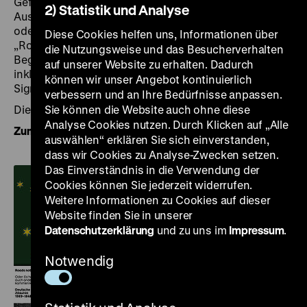
Gefühl“ mit jeweils der thematisch passenden
2) Statistik und Analyse
Ausgabe unseres Magazins „Historische Urteilskraft“
oder die Publikation zu unserer aktuellen Ausstellung
Diese Cookies helfen uns, Informationen über
„Roads not Taken“ zusammen mit dem didaktischen
die Nutzungsweise und das Besucherverhalten
Begleitheft zur Ausstellung. Alle Pakete erhalten Sie
auf unserer Website zu erhalten. Dadurch
inklusive einem unserer hochwertigen Beutel mit dem
können wir unser Angebot kontinuierlich
Signet des Pei-Baus für 30 €.
verbessern und an Ihre Bedürfnisse anpassen.
Die Aktion gilt bis zum 20.12.2023.
Sie können die Website auch ohne diese
Analyse Cookies nutzen. Durch Klicken auf „Alle
Zum Onlineshop
auswählen“ erklären Sie sich einverstanden,
dass wir Cookies zu Analyse-Zwecken setzen.
Das Einverständnis in die Verwendung der
Cookies können Sie jederzeit widerrufen.
Weitere Informationen zu Cookies auf dieser
Website finden Sie in unserer
Datenschutzerklärung
und zu uns im
Impressum
.
Notwendig