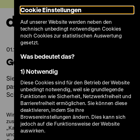
Direkt
Heute +
Cookie Einstellungen
zum
Seiteninhalt
Auf unserer Website werden neben den
springen
Navi
technisch unbedingt notwendigen Cookies
auf-
und
noch Cookies zur statistischen Auswertung
zuk
gesetzt.
01.12.2023
Was bedeutet das?
Geschenke mit Geschichte
1) Notwendig
Sie sind noch auf der Suche nach einem
Diese Cookies sind für den Betrieb der Website
passenden Geschenk für Weihnachten?
unbedingt notwendig, weil sie grundlegende
Schenken Sie Geschichte!
Funktionen wie Sicherheit, Netzwerkfreiheit und
Barrierefreiheit ermöglichen. Sie können diese
deaktivieren, indem Sie ihre
Wir haben Ihnen
attraktive Buchpakete
Browsereinstellungen ändern. Dies kann sich
zusammengestellt: Kataloge zu den Ausstellungen
jedoch auf die Funktionsweise der Website
„Karl Marx und der Kapitalismus“, „Documenta. Politik
auswirken.
und Kunst“ und „Richard Wagner und das deutsche