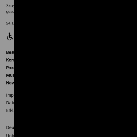
Zeughaus:
geschlossen
24. Dezember geschlossen
Besucherservice
Kontakt
Presse
Museumsverein
Newsletter
Impressum
Datenschutz
Erklärung digitale Barrierefreiheit
Deutsches Historisches Museum
Unter den Linden 2