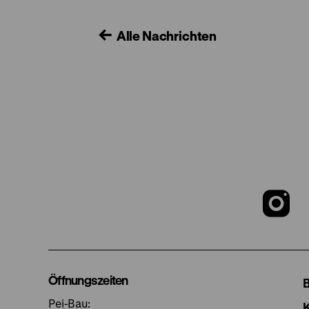
Alle Nachrichten
Z
u
I
Öffnungszeiten
Pei-Bau: