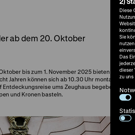
2) St
Diese 
Nutzun
Websit
kontin
er ab dem 20. Oktober
Sie kö
nutzen.
einver
Das Ei
jederz
dieser
. Oktober bis zum 1. November 2025 bieten wir
zu uns
acht Jahren können sich ab 10.30 Uhr montags
uf Entdeckungsreise ums Zeughaus begeben
Notw
pen und Kronen basteln.
Stati