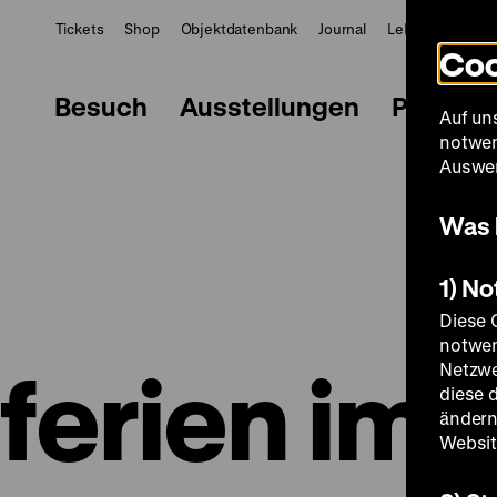
Tickets
Shop
Objektdatenbank
Journal
LeMO
ZWBE
Coo
Besuch
Ausstellungen
Progra
Auf un
notwen
Auswer
Was 
1) N
Diese 
notwen
ferien im
Netzwe
diese 
ändern
Websit