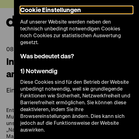
Direkt
Heute +
Cookie Einstellungen
zum
Seiteninhalt
Auf unserer Website werden neben den
springen
Navi
technisch unbedingt notwendigen Cookies
auf-
und
noch Cookies zur statistischen Auswertung
zuk
gesetzt.
08.05.2026
Was bedeutet das?
Internationaler Museumstag
1) Notwendig
am 17. Mai
Diese Cookies sind für den Betrieb der Website
unbedingt notwendig, weil sie grundlegende
Eintritt frei
Funktionen wie Sicherheit, Netzwerkfreiheit und
Barrierefreiheit ermöglichen. Sie können diese
deaktivieren, indem Sie ihre
Entdecken Sie das DHM am Internationalen
Browsereinstellungen ändern. Dies kann sich
Museumstag, 17. Mai 2026 bei freiem Eintritt und mit
jedoch auf die Funktionsweise der Website
unseren
kostenfreien Führungen
in den Ausstellungen
„Natur und deutsche Geschichte. Glaube – Biologie –
auswirken.
Macht” und „Objekte. Geschichte. Geschichten. Blick