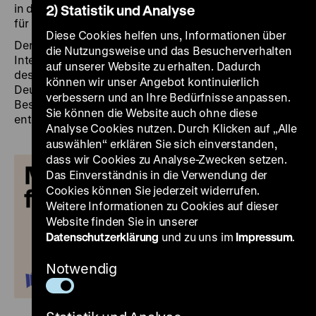
in die Sammlung”. In beiden Ausstellungen bieten wir
2) Statistik und Analyse
für Kinder und Familien 14 Uhr eine Führung an.
Diese Cookies helfen uns, Informationen über
Der
Internationale Museumstag
wird jährlich vom
die Nutzungsweise und das Besucherverhalten
Internationalen Museumsrat ICOM ausgerufen. Ziel
auf unserer Website zu erhalten. Dadurch
des Museumstages ist es, auf die Museen in
können wir unser Angebot kontinuierlich
Deutschland und weltweit aufmerksam zu machen und
verbessern und an Ihre Bedürfnisse anpassen.
Besucher*innen einzuladen, die Vielfalt der Museen zu
Sie können die Website auch ohne diese
entdecken.
Analyse Cookies nutzen. Durch Klicken auf „Alle
auswählen“ erklären Sie sich einverstanden,
dass wir Cookies zu Analyse-Zwecken setzen.
Das Einverständnis in die Verwendung der
Cookies können Sie jederzeit widerrufen.
Weitere Informationen zu Cookies auf dieser
Website finden Sie in unserer
Datenschutzerklärung
und zu uns im
Impressum
.
Notwendig