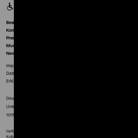
Besucherservice
Kontakt
Presse
Museumsverein
Newsletter
Impressum
Datenschutz
Erklärung digitale Barrierefreiheit
Deutsches Historisches Museum
Unter den Linden 2
10117 Berlin
Gefördert mit Mitteln des Beauftragten der Bundesregierung für
Kultur und Medien