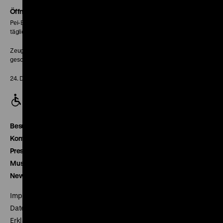
Seite
Öffnungszeiten
Pei-Bau:
täglich 10-18 Uhr
Zeughaus:
geschlossen
24. Dezember geschlossen
Besucherservice
Kontakt
Presse
Museumsverein
Newsletter
Impressum
Datenschutz
Erklärung digitale Barrierefreiheit