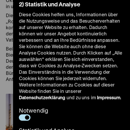
Oktober 2023 bieten wir Ihnen kostenfreie Führungen
2) Statistik und Analyse
in unseren aktuellen
Ausstellungen
im Pei-Bau an.
Diese Cookies helfen uns, Informationen über
Die thematische Kurzführung in der Ausstellung
die Nutzungsweise und das Besucherverhalten
„Roads not Taken. Oder: Es hätte auch anders
auf unserer Website zu erhalten. Dadurch
kommen können” blickt auf drei Wendepunkte, an
denen sich die Frage stellte: „Wo ist des Deutschen
können wir unser Angebot kontinuierlich
Vaterland?"
verbessern und an Ihre Bedürfnisse anpassen.
Sie können die Website auch ohne diese
Bei der thematischen Führung in der Ausstellung „Wolf
Analyse Cookies nutzen. Durch Klicken auf „Alle
Biermann. Ein Lyriker und Liedermacher in
auswählen“ erklären Sie sich einverstanden,
Deutschland” geben Bildungsreferent*innen anhand
dass wir Cookies zu Analyse-Zwecken setzen.
der Biografie des Liedermachers einen Einblick in die
Das Einverständnis in die Verwendung der
Bürgerrechtsbewegung der DDR und in die
Cookies können Sie jederzeit widerrufen.
Anfangsjahre des vereinten Deutschlands.
Weitere Informationen zu Cookies auf dieser
Website finden Sie in unserer
Datenschutzerklärung
und zu uns im
Impressum
.
Notwendig