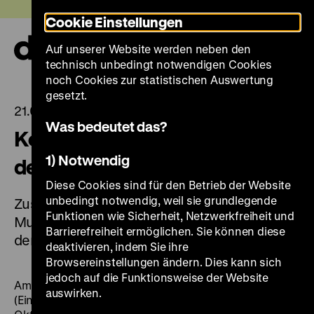
Direkt
Heute +
Cookie Einstellungen
zum
Seiteninhalt
Auf unserer Website werden neben den
springen
Navi
technisch unbedingt notwendigen Cookies
auf-
und
noch Cookies zur statistischen Auswertung
zuk
gesetzt.
21.09.2023
Was bedeutet das?
Kostenfreie Führungen zum Tag
1) Notwendig
der deutschen Einheit
Diese Cookies sind für den Betrieb der Website
unbedingt notwendig, weil sie grundlegende
Zusätzliches Führungsangebot am
Funktionen wie Sicherheit, Netzwerkfreiheit und
Museumssonntag (1. Oktober) und dem Tag
Barrierefreiheit ermöglichen. Sie können diese
der deutschen Einheit (3. Oktober)
deaktivieren, indem Sie ihre
Browsereinstellungen ändern. Dies kann sich
jedoch auf die Funktionsweise der Website
Am kommenden
Museumssonntag
, 1. Oktober 2023
auswirken.
(Eintritt frei) und zum
Tag der deutschen Einheit
, 3.