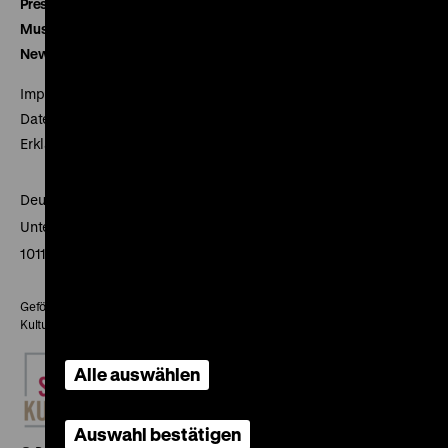
Presse
Museumsverein
Newsletter
Impressum
Datenschutz
Erklärung digitale Barrierefreiheit
Deutsches Historisches Museum
Unter den Linden 2
10117 Berlin
Gefördert mit Mitteln des Beauftragten der Bundesregierung für
Kultur und Medien
Alle auswählen
Auswahl bestätigen