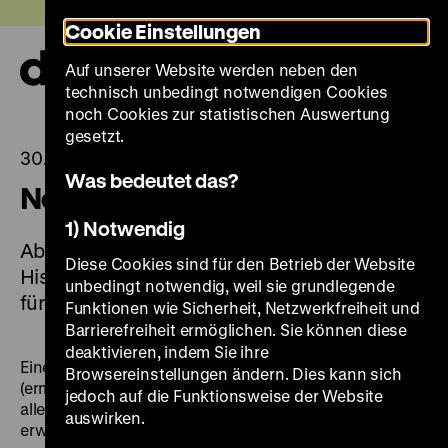
Direkt
Heute +
Cookie Einstellungen
zum
Seiteninhalt
Auf unserer Website werden neben den
springen
Navi
technisch unbedingt notwendigen Cookies
auf-
und
noch Cookies zur statistischen Auswertung
zuk
gesetzt.
30.01.2023
Was bedeutet das?
Neue Preisstruktur ab 1. Februar
1) Notwendig
Ab dem 1. Februar 2023 gilt im Deutschen
Diese Cookies sind für den Betrieb der Website
Historischen Museum eine neue Preisstruktur
unbedingt notwendig, weil sie grundlegende
für den Eintritt.
Funktionen wie Sicherheit, Netzwerkfreiheit und
Barrierefreiheit ermöglichen. Sie können diese
deaktivieren, indem Sie ihre
Eine einzelne Ausstellung kann mit einem Ticket für 7 €
Browsereinstellungen ändern. Dies kann sich
(ermäßigt 3,50 €) besucht werden. Das Hausticket für
jedoch auf die Funktionsweise der Website
alle Ausstellungen ist für 10 € (ermäßigt 5 €) zu
auswirken.
erwerben. Der Eintritt bis 18 Jahre ist frei.