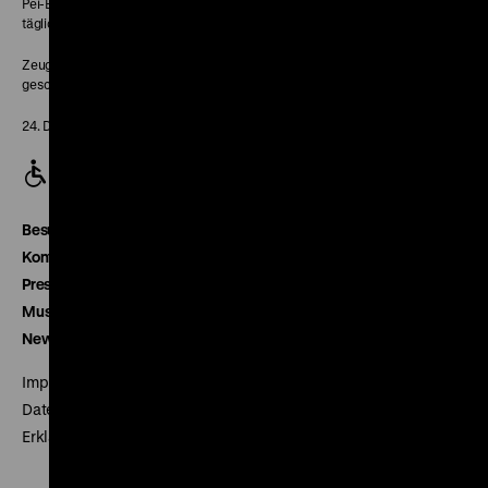
Pei-Bau:
täglich 10-18 Uhr
Zeughaus:
geschlossen
24. Dezember geschlossen
Besucherservice
Kontakt
Presse
Museumsverein
Newsletter
Impressum
Datenschutz
Erklärung digitale Barrierefreiheit