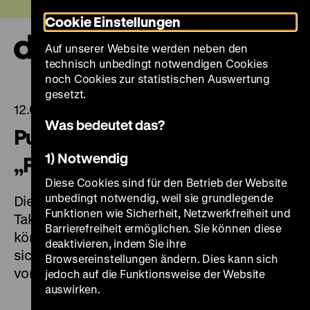
Direkt
Heute +
Cookie Einstellungen
zum
Seiteninhalt
Auf unserer Website werden neben den
springen
Navi
technisch unbedingt notwendigen Cookies
auf-
und
noch Cookies zur statistischen Auswertung
zuk
gesetzt.
12.07.2023
Was bedeutet das?
Publikation zur Ausstellung
1) Notwendig
„Roads not Taken” erschienen
Diese Cookies sind für den Betrieb der Website
unbedingt notwendig, weil sie grundlegende
Die Publikation zur Ausstellung „Roads not
Funktionen wie Sicherheit, Netzwerkfreiheit und
Taken. Oder: Es hätte auch anders kommen
Barrierefreiheit ermöglichen. Sie können diese
können” ist ab sofort erhältlich und widmet
deaktivieren, indem Sie ihre
sich 14 Zäsuren der deutschen Geschichte
Browsereinstellungen ändern. Dies kann sich
von 1989 bis 1848.
jedoch auf die Funktionsweise der Website
auswirken.