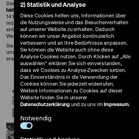
Der
Katalog zur Ausstellung „Roads not Taken. Oder: Es
2) Statistik und Analyse
hätte auch anders kommen können”
zeigt anhand von
Diese Cookies helfen uns, Informationen über
14 Ereignissen der deutschen Geschichte, welche
die Nutzungsweise und das Besucherverhalten
möglichen anderen Geschichtsverläufe in diesen
auf unserer Website zu erhalten. Dadurch
entscheidenden, oftmals dramatischen
Wendepunkten ebenfalls angelegt waren.
können wir unser Angebot kontinuierlich
verbessern und an Ihre Bedürfnisse anpassen.
Sie können die Publikation ab sofort im Buchhandel, in
Sie können die Website auch ohne diese
unserem
Online-Shop
oder vor Ort im Museum
Analyse Cookies nutzen. Durch Klicken auf „Alle
erwerben.
auswählen“ erklären Sie sich einverstanden,
dass wir Cookies zu Analyse-Zwecken setzen.
Das Einverständnis in die Verwendung der
Cookies können Sie jederzeit widerrufen.
Weitere Informationen zu Cookies auf dieser
Website finden Sie in unserer
Datenschutzerklärung
und zu uns im
Impressum
.
Notwendig