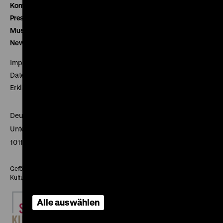
Kontakt
Presse
Museumsverein
Newsletter
Impressum
Datenschutz
Erklärung digitale Barrierefreiheit
Deutsches Historisches Museum
Unter den Linden 2
10117 Berlin
Gefördert mit Mitteln des Beauftragten der Bundesregierung für
Kultur und Medien
Alle auswählen