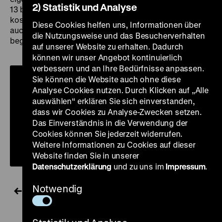
2) Statistik und Analyse
13 bis 20 Jahren laden wir vom 1. bis 3. September zum
kostenfreien Videoworkshop „Your Story. Es kann
Diese Cookies helfen uns, Informationen über
auch anders kommen” ein. Die Teilnehmendenzahl ist
die Nutzungsweise und das Besucherverhalten
begrenzt, eine Anmeldung ist erforderlich.
auf unserer Website zu erhalten. Dadurch
können wir unser Angebot kontinuierlich
verbessern und an Ihre Bedürfnisse anpassen.
Sie können die Website auch ohne diese
Analyse Cookies nutzen. Durch Klicken auf „Alle
auswählen“ erklären Sie sich einverstanden,
dass wir Cookies zu Analyse-Zwecken setzen.
Das Einverständnis in die Verwendung der
Cookies können Sie jederzeit widerrufen.
Weitere Informationen zu Cookies auf dieser
Website finden Sie in unserer
Datenschutzerklärung
und zu uns im
Impressum
.
Notwendig
Alle Nachrichten