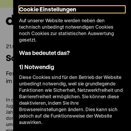
Direkt
Heute +
Cookie Einstellungen
zum
Seiteninhalt
Auf unserer Website werden neben den
springen
Navi
technisch unbedingt notwendigen Cookies
auf-
und
noch Cookies zur statistischen Auswertung
zuk
gesetzt.
21.07.2025
Was bedeutet das?
Sommerferien im DHM
1) Notwendig
Ferienprogramm für Kinder und Jugendliche
Diese Cookies sind für den Betrieb der Website
im August und September
unbedingt notwendig, weil sie grundlegende
Funktionen wie Sicherheit, Netzwerkfreiheit und
Barrierefreiheit ermöglichen. Sie können diese
In den Berliner Schulferien bieten wir für Kinder und
deaktivieren, indem Sie ihre
Jugendliche ein
Ferienprogramm
an. Kinder ab acht
Browsereinstellungen ändern. Dies kann sich
Jahren können sich ab August dienstags und
jedoch auf die Funktionsweise der Website
donnerstags mit dem Fernglas auf Entdeckungsreise
auswirken.
ums Zeughaus begeben und im Anschluss ihre
eigenen Wappen und Kronen basteln. Jugendliche von