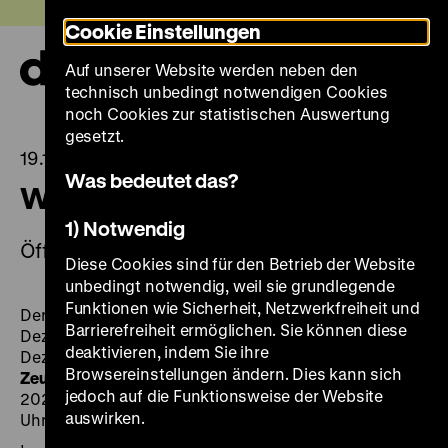
Direkt
Heute +
Cookie Einstellungen
zum
Seiteninhalt
Auf unserer Website werden neben den
springen
Navi
technisch unbedingt notwendigen Cookies
auf-
und
noch Cookies zur statistischen Auswertung
zuk
gesetzt.
19.12.2023
Was bedeutet das?
Weihnachten im DHM
1) Notwendig
Öffnungszeiten und Ferienprogramm
Diese Cookies sind für den Betrieb der Website
unbedingt notwendig, weil sie grundlegende
Funktionen wie Sicherheit, Netzwerkfreiheit und
Der Pei-Bau mit unseren
Ausstellungen
bleibt am 24.
Barrierefreiheit ermöglichen. Sie können diese
Dezember 2023 geschlossen, die
Bibliothek
vom 23.
deaktivieren, indem Sie ihre
Dezember 2023 bis 1. Januar 2024 und das
Browsereinstellungen ändern. Dies kann sich
Zeughauskino
vom 18. Dezember 2023 bis 11. Januar
jedoch auf die Funktionsweise der Website
2024. Am 1. Januar 2024 öffnet das Museum um 12
auswirken.
Uhr.