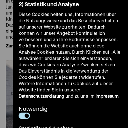
In den Weihnachtsferien (23. Dezember 2023 bis 5.
2) Statistik und Analyse
Januar 2024) findet dienstags um 14 Uhr, mittwochs
um 16 Uhr und donnerstags um 14 Uhr die
Diese Cookies helfen uns, Informationen über
Kinderführung „Warte nicht mit Deinem Mut!” statt.
die Nutzungsweise und das Besucherverhalten
Das Familienticket für nur 18 € umfasst den Eintritt in
auf unserer Website zu erhalten. Dadurch
eine Ausstellung plus Führung für zwei Erwachsene
können wir unser Angebot kontinuierlich
und maximal drei Kinder.
verbessern und an Ihre Bedürfnisse anpassen.
Zum Ferienprogramm
Sie können die Website auch ohne diese
Analyse Cookies nutzen. Durch Klicken auf „Alle
auswählen“ erklären Sie sich einverstanden,
dass wir Cookies zu Analyse-Zwecken setzen.
Das Einverständnis in die Verwendung der
Cookies können Sie jederzeit widerrufen.
Weitere Informationen zu Cookies auf dieser
Website finden Sie in unserer
Datenschutzerklärung
und zu uns im
Impressum
.
Notwendig