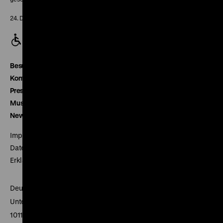
24. Dezember geschlossen
Besucherservice
Kontakt
Presse
Museumsverein
Newsletter
Impressum
Datenschutz
Erklärung digitale Barrierefreiheit
Deutsches Historisches Museum
Unter den Linden 2
10117 Berlin