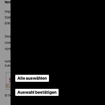
Newsletter
Impressum
Datenschutz
Erklärung digitale Barrierefreiheit
Deutsches Historisches Museum
Unter den Linden 2
10117 Berlin
Gefördert mit Mitteln des Beauftragten der Bundesregierung für
Kultur und Medien
Alle auswählen
Auswahl bestätigen
© Deutsches Historisches Museum, 2026