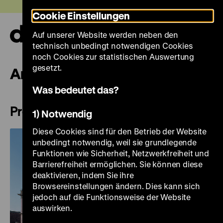
Direkt
Heute +
Cookie Einstellungen
zum
Seiteninhalt
Auf unserer Website werden neben den
springen
Navi
technisch unbedingt notwendigen Cookies
auf-
und
noch Cookies zur statistischen Auswertung
zuk
gesetzt.
Architektur Zeughaus
Was bedeutet das?
Pressebilder
1) Notwendig
Diese Cookies sind für den Betrieb der Website
unbedingt notwendig, weil sie grundlegende
Funktionen wie Sicherheit, Netzwerkfreiheit und
Barrierefreiheit ermöglichen. Sie können diese
deaktivieren, indem Sie ihre
Browsereinstellungen ändern. Dies kann sich
jedoch auf die Funktionsweise der Website
auswirken.