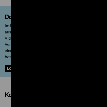
Download?
Im Pressebereich stehen Ihnen Pressemappen,
ausgewählte DHM-Publikationen (PDF) und Bild- und
Videomaterial in hoher Auflösung zum Download zur
Verfügung. Nach der Anmeldung wird Ihnen umgehend
eine E-Mail zugesandt, durch die Sie Ihr Konto
bestätigen können.
Login
Akkreditierung
Kontakt