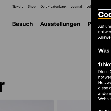
Tickets
Shop
Objektdatenbank
Journal
LeMO
ZWBE
Coo
Besuch
Ausstellungen
Progra
Auf un
notwen
Auswer
Was 
1) N
Diese 
r
notwen
Netzwe
diese 
ändern
Websit