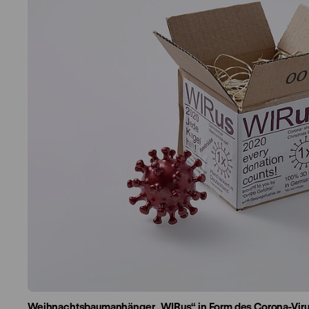
Weihnachtsbaumanhänger „WIRus“ in Form des Corona-Vir