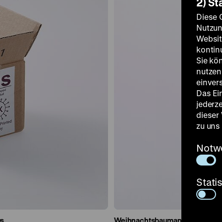
2) St
Diese 
Nutzun
Websit
kontin
Sie kö
nutzen.
einver
Das Ei
jederz
dieser
zu uns
Notw
Stati
us
Weihnachtsbaumanhänger „WIRu