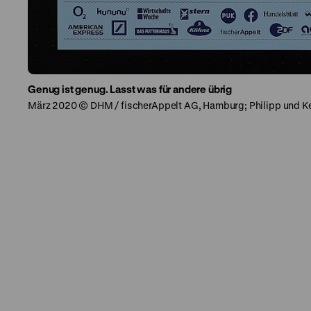
Genug ist genug. Lasst was für andere übrig
März 2020 © DHM / fischerAppelt AG, Hamburg; Philipp und 