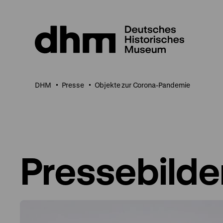
Direkt
zum
Seiteninhalt
springen
DHM
Presse
Objekte zur Corona-Pandemie
Pressebilde