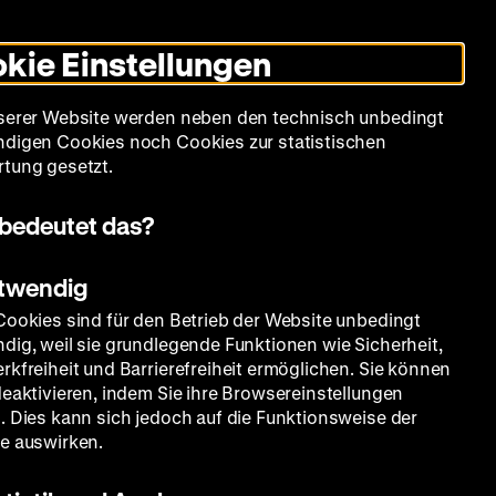
Informationen
Informationen
Suche
Heute +
Deutsch
Englisch
Zeughauskino
Dunklen
De
En
zum
zum
Modus
kie Einstellungen
Deutschen
Deutschen
umschalten
Historischen
Historischen
mm
Sammlung
Bildung
Museum
Museum
Museum
serer Website werden neben den technisch unbedingt
in
in
digen Cookies noch Cookies zur statistischen
Deutscher
Leichter
tung gesetzt.
Gebärdensprache
Sprache
bedeutet das?
otwendig
Cookies sind für den Betrieb der Website unbedingt
dig, weil sie grundlegende Funktionen wie Sicherheit,
rkfreiheit und Barrierefreiheit ermöglichen. Sie können
deaktivieren, indem Sie ihre Browsereinstellungen
. Dies kann sich jedoch auf die Funktionsweise der
e auswirken.