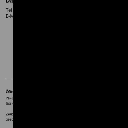
Daniela Lange
Tel +49 30 20304-410
E-Mail
Zu
Zu
Zu
Zu
Zu
unserer
unserer
unserer
unserer
unser
Zu
Instagram
YouTube
Facebook
LinkedIn
Spoti
unserer
Seite
Seite
Seite
Seite
Seite
Soundcloud
Seite
Öffnungszeiten
Pei-Bau:
täglich 10-18 Uhr
Zeughaus:
geschlossen