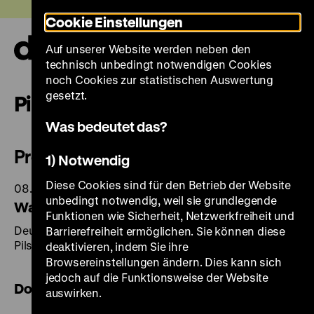
Direkt
Heute +
Cookie Einstellungen
zum
Seiteninhalt
Auf unserer Website werden neben den
springen
Navi
technisch unbedingt notwendigen Cookies
auf-
und
noch Cookies zur statistischen Auswertung
zuk
gesetzt.
Pilsener Reverse
Was bedeutet das?
Pressemitteilungen
1) Notwendig
Diese Cookies sind für den Betrieb der Website
08.01.2025
unbedingt notwendig, weil sie grundlegende
Wallensteins Tod:
Funktionen wie Sicherheit, Netzwerkfreiheit und
Deutsches Historisches Museum erwirbt einzigartige
Barrierefreiheit ermöglichen. Sie können diese
Pilsener Reverse aus dem Dreißigjährigen Krieg
deaktivieren, indem Sie ihre
Browsereinstellungen ändern. Dies kann sich
jedoch auf die Funktionsweise der Website
Download
auswirken.