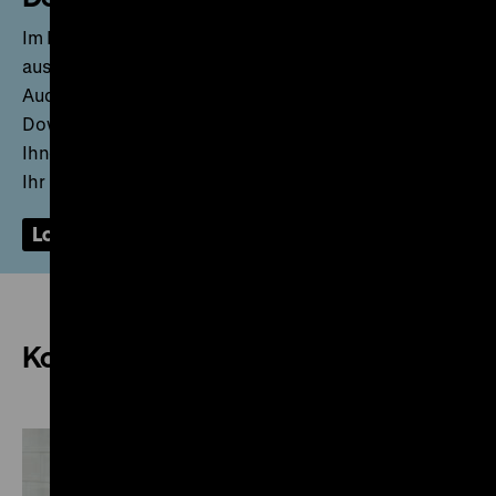
Im Pressebereich stehen Ihnen Pressemappen,
ausgewählte DHM-Publikationen (PDF) und Bild-,
Audio- und Videomaterial in hoher Auflösung zum
Download zur Verfügung. Nach der Anmeldung wird
Ihnen umgehend eine E-Mail zugesandt, durch die Sie
Ihr Konto bestätigen können.
Login
Akkreditierung
Kontakt