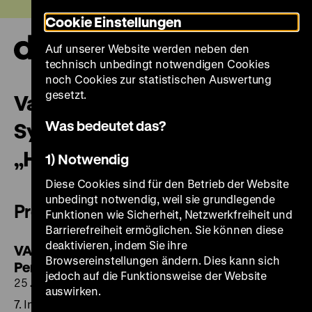
Direkt
Heute +
Cookie Einstellungen
zum
Seiteninhalt
Auf unserer Website werden neben den
springen
Navi
technisch unbedingt notwendigen Cookies
auf-
und
noch Cookies zur statistischen Auswertung
zuk
gesetzt.
Varieties of Germany – 7.
Was bedeutet das?
Symposium in der Reihe
„Historische Urteilskraft”
1) Notwendig
Diese Cookies sind für den Betrieb der Website
unbedingt notwendig, weil sie grundlegende
Pressemitteilung
Funktionen wie Sicherheit, Netzwerkfreiheit und
Barrierefreiheit ermöglichen. Sie können diese
deaktivieren, indem Sie ihre
VARIETIES OF GERMANY. Andere
Browsereinstellungen ändern. Dies kann sich
Perspektiven
jedoch auf die Funktionsweise der Website
25.08.2025
auswirken.
7. Internationales Symposium in der Reihe Historische