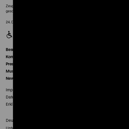
Zeughaus:
geschlossen
24. Dezember geschlossen
Besucherservice
Kontakt
Presse
Museumsverein
Newsletter
Impressum
Datenschutz
Erklärung digitale Barrierefreiheit
Deutsches Historisches Museum
Unter den Linden 2