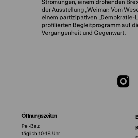
Strömungen, einem drohenden Brexi
der Ausstellung „Weimar: Vom Wesen
einem partizipativen „Demokratie-La
profilierten Begleitprogramm auf d
Vergangenheit und Gegenwart.
Z
u
I
Öffnungszeiten
Pei-Bau:
S
täglich 10-18 Uhr