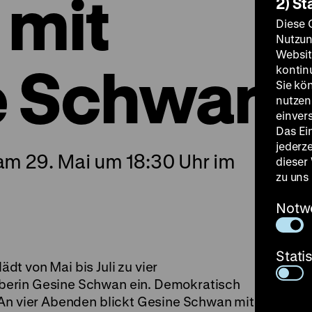
 mit
2) St
Diese 
Nutzun
Websit
e Schwan
kontin
Sie kö
nutzen.
einver
Das Ei
jederz
m 29. Mai um 18:30 Uhr im
dieser
zu uns
Notw
Stati
t von Mai bis Juli zu vier
berin Gesine Schwan ein. Demokratisch
 An vier Abenden blickt Gesine Schwan mit