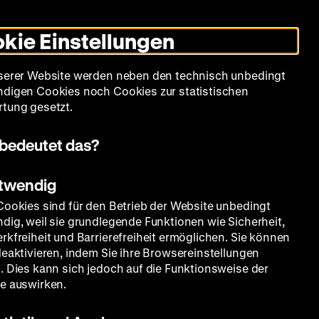
Informationen
Informationen
Suche
Heute +
Deutsch
Englisch
Zeughauskino
Dunklen
De
En
zum
zum
Modus
kie Einstellungen
Deutschen
Deutschen
umschalten
Historischen
Historischen
mm
Sammlung
Bildung
Museum
Museum
Museum
serer Website werden neben den technisch unbedingt
in
in
digen Cookies noch Cookies zur statistischen
Deutscher
Leichter
tung gesetzt.
Gebärdensprache
Sprache
bedeutet das?
otwendig
Cookies sind für den Betrieb der Website unbedingt
dig, weil sie grundlegende Funktionen wie Sicherheit,
rkfreiheit und Barrierefreiheit ermöglichen. Sie können
deaktivieren, indem Sie ihre Browsereinstellungen
. Dies kann sich jedoch auf die Funktionsweise der
e auswirken.