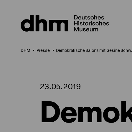
Direkt
zum
Seiteninhalt
springen
DHM
Presse
Demokratische Salons mit Gesine Schw
23.05.2019
Demok