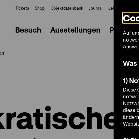
Tickets
Shop
Objektdatenbank
Journal
LeMO
ZWBE
Coo
Besuch
Ausstellungen
Progra
Auf un
notwen
Auswer
an
Was 
1) N
Diese 
notwen
ratische
Netzwe
diese 
ändern
Websit