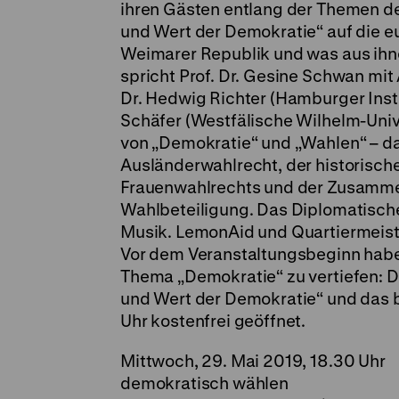
ihren Gästen entlang der Themen d
und Wert der Demokratie“ auf die e
Weimarer Republik und was aus ihn
spricht Prof. Dr. Gesine Schwan mi
Dr. Hedwig Richter (Hamburger Insti
Schäfer (Westfälische Wilhelm-Uni
von „Demokratie“ und „Wahlen“ – da
Ausländerwahlrecht, der historisc
Frauenwahlrechts und der Zusammen
Wahlbeteiligung. Das Diplomatische
Musik. LemonAid und Quartiermeister
Vor dem Veranstaltungsbeginn hab
Thema „Demokratie“ zu vertiefen: 
und Wert der Demokratie“ und das b
Uhr kostenfrei geöffnet.
Mittwoch, 29. Mai 2019, 18.30 Uhr
demokratisch wählen