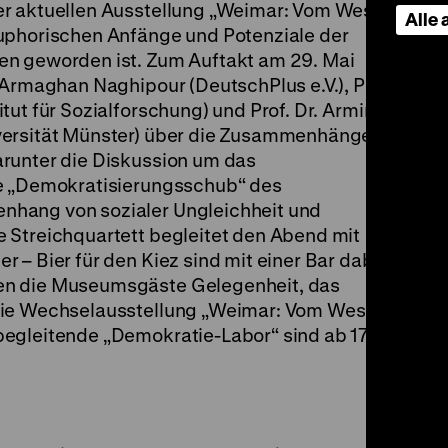
er aktuellen Ausstellung „Weimar: Vom Wesen
Alle
uphorischen Anfänge und Potenziale der
en geworden ist. Zum Auftakt am 29. Mai
t Armaghan Naghipour (DeutschPlus e.V.), PD
tut für Sozialforschung) und Prof. Dr. Armin
versität Münster) über die Zusammenhänge
runter die Diskussion um das
he „Demokratisierungsschub“ des
hang von sozialer Ungleichheit und
 Streichquartett begleitet den Abend mit
 – Bier für den Kiez sind mit einer Bar dabei.
en die Museumsgäste Gelegenheit, das
Die Wechselausstellung „Weimar: Vom Wesen
egleitende „Demokratie-Labor“ sind ab 17.30