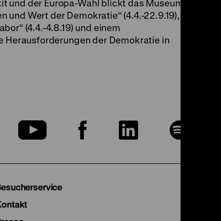
t und der Europa-Wahl blickt das Museum mit
 und Wert der Demokratie“ (4.4.-22.9.19),
bor“ (4.4.-4.8.19) und einem
ie Herausforderungen der Demokratie in
u
Zu
Zu
Zu
Zu
nserer
unserer
unserer
unserer
uns
nstagram
YouTube
Facebook
LinkedIn
Spo
Besucherservice
eite
Seite
Seite
Seite
Sei
Kontakt