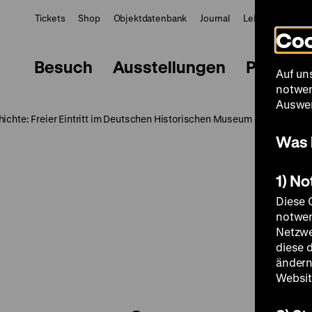
Tickets
Shop
Objektdatenbank
Journal
LeMO
ZWBE
Coo
Besuch
Ausstellungen
Progra
Auf un
notwen
Auswer
ichte: Freier Eintritt im Deutschen Historischen Museum
Was 
1) N
Diese 
notwen
Netzwe
diese 
ändern
Websit