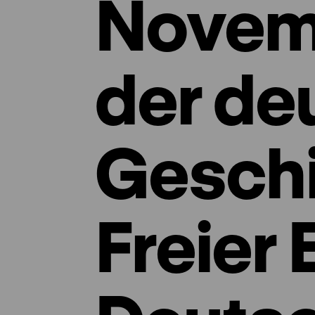
Novem
der de
Geschi
Freier 