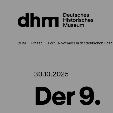
Direkt
zum
Seiteninhalt
springen
DHM
Presse
Der 9. November in der deutschen Gesch
30.10.2025
Der 9.