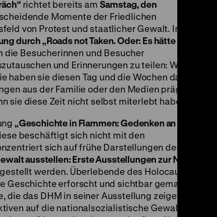
räch“
richtet bereits am
Samstag, den
tscheidende Momente der Friedlichen
feld von Protest und staatlicher Gewalt. Im
ng durch „Roads not Taken. Oder: Es hätte
 die Besucherinnen und Besucher
szutauschen und Erinnerungen zu teilen: Wo
e haben sie diesen Tag und die Wochen davor
ungen aus der Familie oder den Medien prägen
 sie diese Zeit nicht selbst miterlebt haben?
rung
„Geschichte in Flammen: Gedenken an die
iese beschäftigt sich nicht mit den
nzentriert sich
auf frühe Darstellungen des
ewalt ausstellen: Erste Ausstellungen zur NS-
gestellt werden.
Überlebende des Holocaust
re Geschichte erforscht und sichtbar gemacht.
, die das DHM in seiner Ausstellung zeigen
iven auf die nationalsozialistische Gewalt,