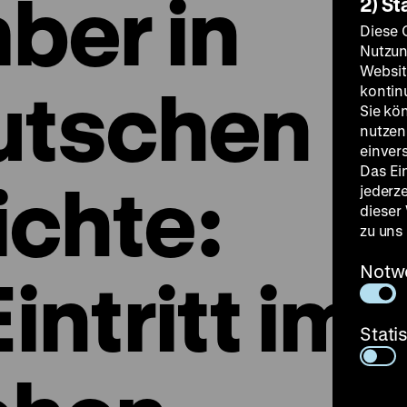
ber in
2) St
Diese 
Nutzun
Websit
utschen
kontin
Sie kö
nutzen.
einver
Das Ei
chte:
jederz
dieser
zu uns
Notw
Eintritt im
Stati