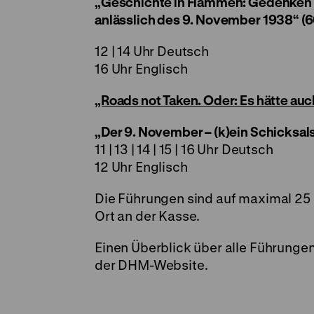
„Geschichte in Flammen: Gedenken a
anlässlich des 9. November 1938“ (6
12 | 14 Uhr Deutsch
16 Uhr Englisch
„Roads not Taken. Oder: Es hätte a
„Der 9. November – (k)ein Schicksal
11 | 13 | 14 | 15 | 16 Uhr Deutsch
12 Uhr Englisch
Die Führungen sind auf maximal 25 
Ort an der Kasse.
Einen Überblick über alle Führunge
der
DHM-Website
.