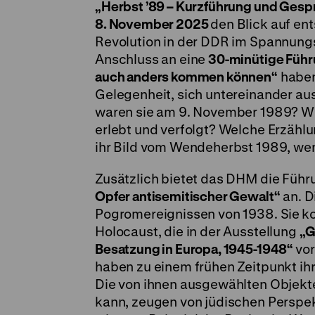
„Herbst ’89 – Kurzführung und Gesp
8. November 2025
den Blick auf en
Revolution in der DDR im Spannungs
Anschluss an eine
30-minütige Führu
auch anders kommen können“
haben
Gelegenheit, sich untereinander au
waren sie am 9. November 1989? Wi
erlebt und verfolgt? Welche Erzähl
ihr Bild vom Wendeherbst 1989, wenn
Zusätzlich bietet das DHM die Füh
Opfer antisemitischer Gewalt“
an. D
Pogromereignissen von 1938. Sie
ko
Holocaust, die in der Ausstellung
„G
Besatzung in Europa, 1945-1948“
vor
haben zu einem frühen Zeitpunkt ih
Die von ihnen ausgewählten Objekte
kann, zeugen von jüdischen Perspekt