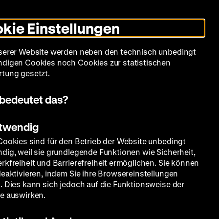
Informationen
Informationen
Suche
Heute +
Deutsch
Englisch
Zeughauskino
Dunklen
De
En
zum
zum
Modus
kie Einstellungen
Deutschen
Deutschen
umschalten
Historischen
Historischen
mm
Sammlung
Bildung
Museum
Museum
Museum
serer Website werden neben den technisch unbedingt
in
in
digen Cookies noch Cookies zur statistischen
Deutscher
Leichter
tung gesetzt.
Gebärdensprache
Sprache
bedeutet das?
otwendig
Cookies sind für den Betrieb der Website unbedingt
dig, weil sie grundlegende Funktionen wie Sicherheit,
rkfreiheit und Barrierefreiheit ermöglichen. Sie können
deaktivieren, indem Sie ihre Browsereinstellungen
. Dies kann sich jedoch auf die Funktionsweise der
e auswirken.