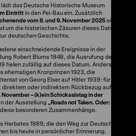
lädt das Deutsche Historische Museum
m Eintritt
in den Pei-Bau ein. Zusätzlich
henende vom 8. und 9. November 2025
ein
nd um die historischen Zäsuren dieses Datums
zur deutschen Geschichte.
iedene einschneidende Ereignisse in der
ßung Robert Blums 1848, die Ausrufung der
9 fielen zufällig auf dieses Datum. Anders der
es ehemaligen Kronprinzen 1923, die
tat von Georg Elser auf Hitler 1939: für sie
 direktem oder indirektem Rückbezug auf die
. November – (k)ein Schicksalstag in der
in der Ausstellung
„Roads not Taken. Oder: Es
diese besonderen Zusammenhänge.
es Herbstes 1989, die den Weg zur Deutschen
en bis heute in persönlicher Erinnerung.