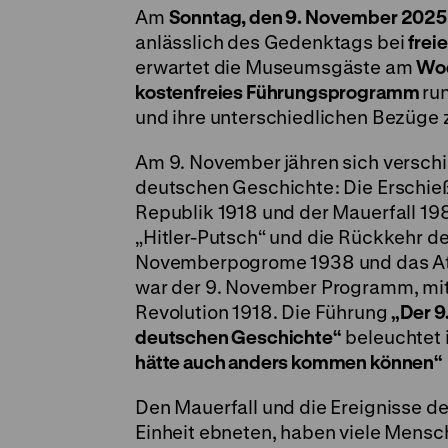
Am
Sonntag, den 9. November 2025
anlässlich des Gedenktags bei
freie
erwartet die Museumsgäste am
Woc
kostenfreies Führungsprogramm
ru
und ihre unterschiedlichen Bezüge 
Am 9. November
jähren sich versch
deutschen Geschichte: Die Erschie
Republik 1918 und der Mauerfall 198
„Hitler-Putsch“ und die Rückkehr d
Novemberpogrome 1938 und das Atten
war der 9. November Programm, mit
Revolution 1918. Die Führung
„Der 9
deutschen Geschichte“
beleuchtet 
hätte auch anders kommen können“
Den Mauerfall und die Ereignisse d
Einheit ebneten, haben viele Mensch