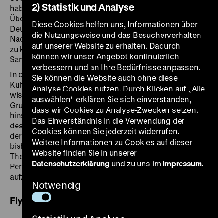
2) Statistik und Analyse
haben im Deutschen Historischen Museum seit
Übernahme der Sammlungen des Museums für
Diese Cookies helfen uns, Informationen über
Deutsche Geschichte (MfDG) bereits zu zahlreichen
die Nutzungsweise und das Besucherverhalten
Nachforschungen und auch Restitutionen, aber noch
auf unserer Website zu erhalten. Dadurch
zu keiner systematischen Erforschung der
können wir unser Angebot kontinuierlich
Sammlungsbestände geführt.
verbessern und an Ihre Bedürfnisse anpassen.
In diesem Jahr hat das Deutsche Zentrum
Sie können die Website auch ohne diese
Kulturgutverluste in Anerkennung der öffentlichen und
Analyse Cookies nutzen. Durch Klicken auf „Alle
wissenschaftlichen Diskussion Richtlinien für die
auswählen“ erklären Sie sich einverstanden,
Grundlagenforschung zur Provenienzforschung
dass wir Cookies zu Analyse-Zwecken setzen.
hinsichtlich SBZ und DDR entwickelt. Im Kontext
Das Einverständnis in die Verwendung der
dessen will das Symposium die realen Möglichkeiten
Cookies können Sie jederzeit widerrufen.
der Forschung wie auch den aktuellen Stand der
Weitere Informationen zu Cookies auf dieser
bisherigen Provenienzrecherchen zu diesem
Website finden Sie in unserer
Themenkomplex praxisnah beleuchten und
Datenschutzerklärung
und zu uns im
Impressum
.
Perspektiven für den weiteren Umgang mit dem Thema
aufzeigen.
Notwendig
Flyer mit Programm
Download (PDF)