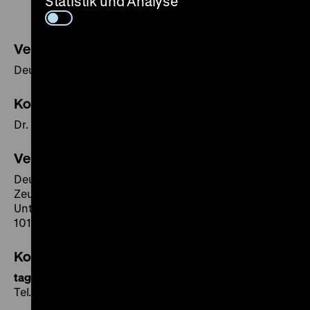
Statistik und Analyse
Veranstalter
Deutsches Historisches Museum, Berlin
Konzept
Dr. Brigitte Reineke, Deutsches Historisches Museum
Veranstaltungsort
Deutsches Historisches Museum
Zeughauskino
Unter den Linden 2
10117 Berlin
Kontakt
tagungsbuero
@
dhm.de
Tel. +49 (0)30 20304-415