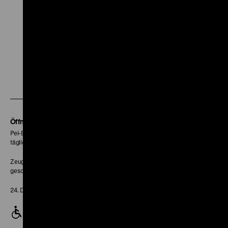
Zu
Zu
Zu
Zu
Zu
unserer
unserer
unserer
unserer
unser
Zu
Instagram
YouTube
Facebook
LinkedIn
Spoti
unserer
Seite
Seite
Seite
Seite
Seite
Soundcloud
Seite
Öffnungszeiten
Pei-Bau:
täglich 10-18 Uhr
Zeughaus:
geschlossen
24. Dezember geschlossen