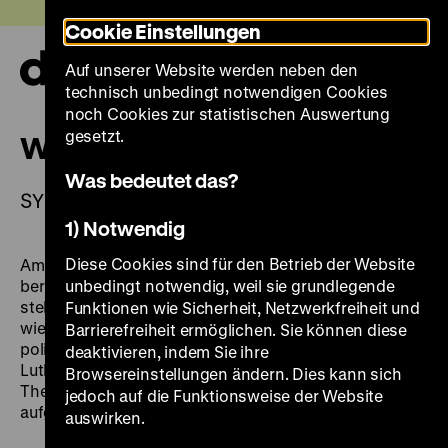
Direkt
Heute +
Cookie Einstellungen
zum
Seiteninhalt
Auf unserer Website werden neben den
springen
Navi
technisch unbedingt notwendigen Cookies
auf-
und
noch Cookies zur statistischen Auswertung
zuk
gesetzt.
WEM GEHÖRT LUTHER?
Was bedeutet das?
SYMPOSIUM IN BERLIN, 23. OKTOBER 2014
1) Notwendig
Diese Cookies sind für den Betrieb der Website
Am 31. Oktober 1517 veröffentlicht Martin Luther seine
berühmten 95 Thesen. Die Reformation beginnt. Sie
unbedingt notwendig, weil sie grundlegende
stellt einen denkbar tiefen Einschnitt in der deutschen
Funktionen wie Sicherheit, Netzwerkfreiheit und
wie europäischen Geschichte dar und verändert die
Barrierefreiheit ermöglichen. Sie können diese
politischen und kulturellen Verhältnisse. In der
deaktivieren, indem Sie ihre
Lutherdekade 2008-2017 wird das weite
Browsereinstellungen ändern. Dies kann sich
Themenspektrum der Reformation in Themenjahren
jedoch auf die Funktionsweise der Website
aufgenommen und entfaltet.
auswirken.