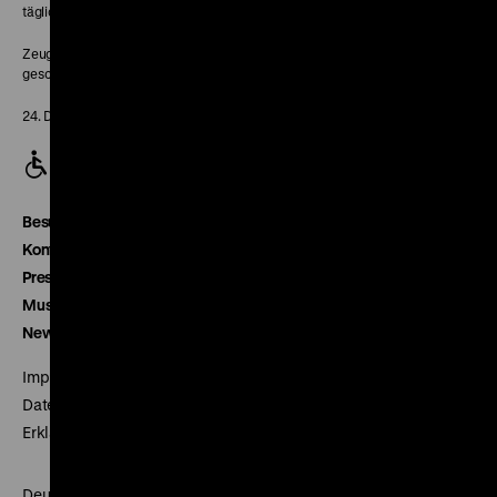
täglich 10-18 Uhr
Zeughaus:
geschlossen
24. Dezember geschlossen
Besucherservice
Kontakt
Presse
Museumsverein
Newsletter
Impressum
Datenschutz
Erklärung digitale Barrierefreiheit
Deutsches Historisches Museum