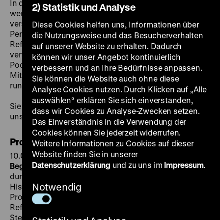
In dem eintägigen Symposium „Wem gehört Luther?“
2) Statistik und Analyse
werden sich namhafte Wissenschaftler aus
verschiedenen Fachbereichen und Konfessionen der
Diese Cookies helfen uns, Informationen über
Person Martin Luther und der Bedeutung der
die Nutzungsweise und das Besucherverhalten
Reformation aus Sicht der großen in Deutschland
auf unserer Website zu erhalten. Dadurch
vertretenen Religionsgemeinschaften nähern. Eine
können wir unser Angebot kontinuierlich
Podiumsdiskussion zwischen Wissenschaftlern und
verbessern und an Ihre Bedürfnisse anpassen.
Mitgliedern der im Bundestag vertretenen Parteien
Sie können die Website auch ohne diese
rundet das Programm ab.
Analyse Cookies nutzen. Durch Klicken auf „Alle
auswählen“ erklären Sie sich einverstanden,
Sie sind herzlich eingeladen, am 23. Oktober 2014 mit
dass wir Cookies zu Analyse-Zwecken setzen.
uns der Frage „Wem gehört Luther?“ nachzugehen.
Das Einverständnis in die Verwendung der
Cookies können Sie jederzeit widerrufen.
Programm
Weitere Informationen zu Cookies auf dieser
Website finden Sie in unserer
10.00 Uhr
Datenschutzerklärung
und zu uns im
Impressum
.
Begrüßung und Eröffnung
durch Prof. Dr. Alexander Koch, Deutsches
Notwendig
Historisches Museum, Prof. Dr. Thomas Kaufmann und
Prof. Dr. Dr. h.c. Heinz Schilling, Verein für
Reformationsgeschichte
Stefan Zowislo, Staatliche Geschäftsstelle „Luther