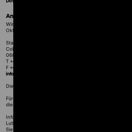
Download Programm (PDF)
Anmeldung und Kontakt
Wir bitten um schriftliche Anmeldung bis zum 17.
Oktober 2014 unter:
Staatliche Geschäftsstelle „Luther 2017“
Collegienstraße 62c
06886 Lutherstadt Wittenberg
T +49-3491-466 112
F +49-3491-466 281
info
@
luther2017.de
Die Teilnahme an der Tagung ist kostenlos.
Für Rückfragen zur Tagung wenden Sie sich bitte an
die Staatliche Geschäftsstelle „Luther 2017“.
Informationen zur Veranstaltung sowie zur
Lutherdekade und zum Reformationsjubiläum finden
Sie unter
www.luther2017.de
.