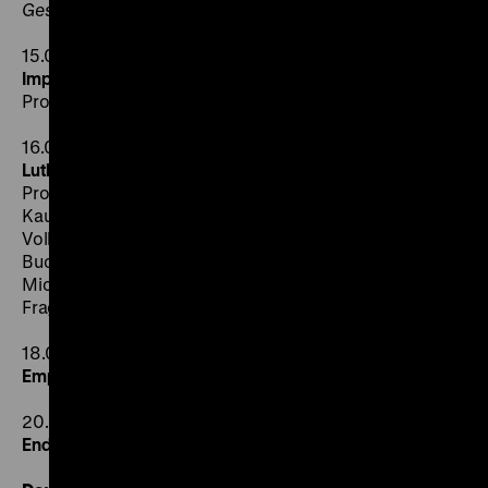
Gesprächspartner für katholische Theologen?
15.00 Uhr
Impulsvortrag:
Prof. Dr. Lucian Hölscher:
Wem gehört Luther?
16.00 Uhr
Luther in der Politik
Prof. Dr. Dr. h.c. Heinz Schilling und Prof. Dr. Thomas
Kaufmann leiten die Podiumsdiskussion ein, in der
Volker Beck (Bündnis 90/Die Grünen), Christine
Buchholz (Die Linke), Dr. Peter Gauweiler (CSU),
Michael Kretschmer (CDU), Wolfgang Thierse (SPD) die
Frage „Wem gehört Luther?“ erörtern.
18.00 Uhr
Empfang
20.00 Uhr
Ende der Veranstaltung