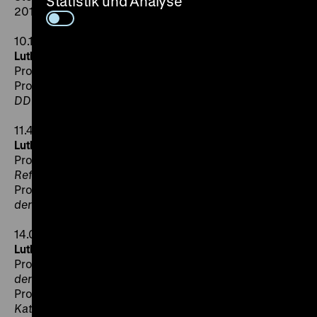
Statistik und Analyse
2017“
10.15 Uhr
Luther in der Gesellschaft
Prof. Dr. Dr. h.c. Heinz Schilling:
Martin Luther
Prof. Dr. Thomas Kaufmann:
Reformationsdeutung in
DDR und BRD
11.45 Uhr
Luther in Judentum und Islam
Prof. Dr. Andreas Nachama:
Jüdische Sichten auf die
Reformation und auf Martin Luther
Prof. Dr. Hartmut Bobzin:
Martin Luther, die Türken und
der Islam
14.00 Uhr
Luther im Christentum
Prof. em. Dr. Dr. h.c. Friedrich Wilhelm Graf:
Die Sicht
der Reformation im neuzeitlichen Protestantismus
Prof. Dr. Dorothea Sattler:
Können/sollen die
Katholiken auch Luther feiern? Ist Luther auch ein