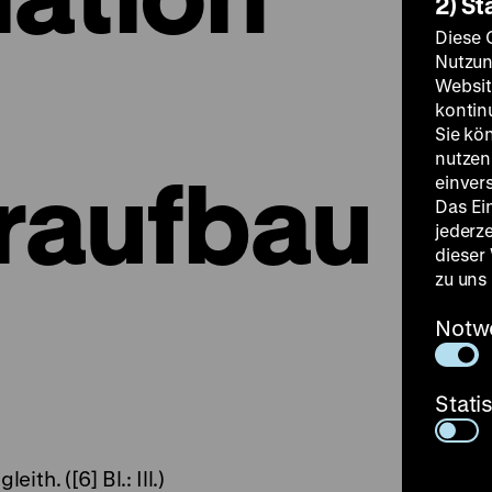
2) St
Diese 
Nutzun
Websit
kontin
Sie kö
nutzen.
raufbau
einver
Das Ei
jederz
dieser
zu uns
Notw
Stati
eith. ([6] Bl.: Ill.)