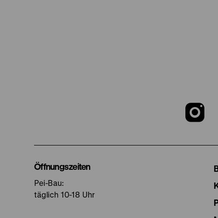
Z
u
I
Öffnungszeiten
Pei-Bau:
S
täglich 10-18 Uhr