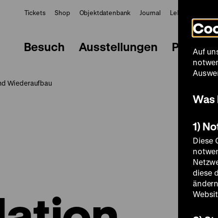
Tickets
Shop
Objektdatenbank
Journal
LeMO
ZWBE
Coo
Besuch
Ausstellungen
Progra
Auf un
notwen
Auswer
und Wiederaufbau
Was 
1) N
Diese 
notwen
Netzwe
diese 
ändern
lation
Websit