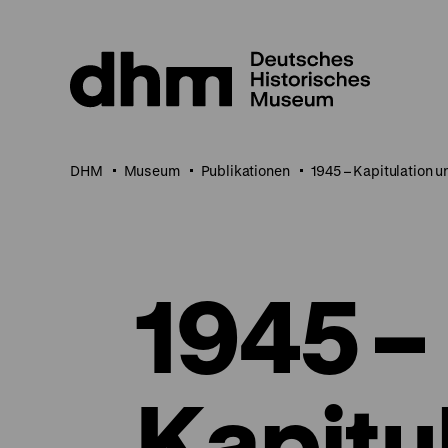
Direkt
zum
Seiteninhalt
springen
DHM
Museum
Publikationen
1945 – Kapitulation 
1945 –
Kapitu