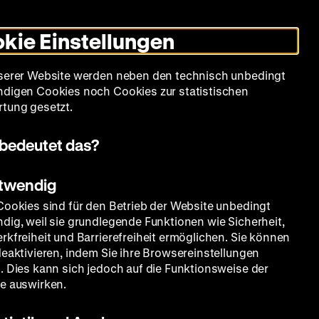
Informationen
Informationen
Suche
Heute +
Deutsch
Englisch
Zeughauskino
Dunklen
De
En
zum
zum
Modus
kie Einstellungen
Deutschen
Deutschen
umschalten
Historischen
Historischen
mm
Sammlung
Bildung
Museum
Museum
Museum
serer Website werden neben den technisch unbedingt
in
in
digen Cookies noch Cookies zur statistischen
Deutscher
Leichter
tung gesetzt.
Gebärdensprache
Sprache
bedeutet das?
otwendig
Cookies sind für den Betrieb der Website unbedingt
dig, weil sie grundlegende Funktionen wie Sicherheit,
rkfreiheit und Barrierefreiheit ermöglichen. Sie können
deaktivieren, indem Sie ihre Browsereinstellungen
. Dies kann sich jedoch auf die Funktionsweise der
e auswirken.