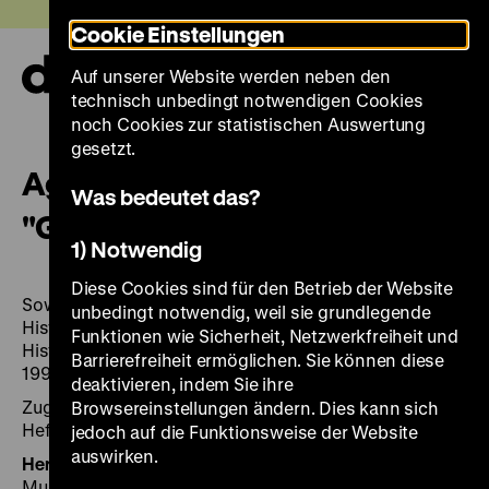
Direkt
Heute +
Cookie Einstellungen
zum
Seiteninhalt
Auf unserer Website werden neben den
springen
Navi
technisch unbedingt notwendigen Cookies
auf-
und
noch Cookies zur statistischen Auswertung
zuk
gesetzt.
Agitprop im Krieg gegen das
Was bedeutet das?
"Großdeutsche Reich"
1) Notwendig
Diese Cookies sind für den Betrieb der Website
Sowjetische Plakate 1941–1946 aus dem Staatlichen
unbedingt notwendig, weil sie grundlegende
Historischen Museum Moskau [Ausstellung Deutsches
Funktionen wie Sicherheit, Netzwerkfreiheit und
Historisches Museum, Berlin, Zeughaus, 16. Dezember
Barrierefreiheit ermöglichen. Sie können diese
1991 bis 11. Februar 1992]
deaktivieren, indem Sie ihre
Zugleich: Magazin / Deutsches Historisches Museum,
Browsereinstellungen ändern. Dies kann sich
Heft 4.
jedoch auf die Funktionsweise der Website
auswirken.
Herausgegeben von:
Hrsg.: Deutsches Historisches
Museum. Red. und Projektbetreuung: Dieter Vorsteher;