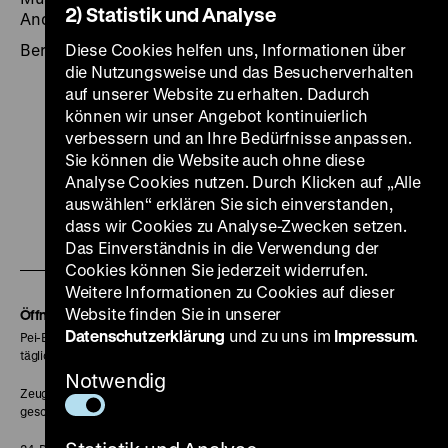
2) Statistik und Analyse
Andrea von Hegel
Berlin 1991, 47 Seiten: zahlr. Ill., DHM
Diese Cookies helfen uns, Informationen über
die Nutzungsweise und das Besucherverhalten
auf unserer Website zu erhalten. Dadurch
können wir unser Angebot kontinuierlich
verbessern und an Ihre Bedürfnisse anpassen.
Sie können die Website auch ohne diese
Zu
Zu
Zu
Zu
Zu
Analyse Cookies nutzen. Durch Klicken auf „Alle
unserer
unserer
unserer
unserer
unser
auswählen“ erklären Sie sich einverstanden,
dass wir Cookies zu Analyse-Zwecken setzen.
Zu
Instagram
YouTube
Facebook
LinkedIn
Spoti
Das Einverständnis in die Verwendung der
unserer
Seite
Seite
Seite
Seite
Seite
Cookies können Sie jederzeit widerrufen.
Soundcloud
Weitere Informationen zu Cookies auf dieser
Seite
Website finden Sie in unserer
Öffnungszeiten
Datenschutzerklärung
und zu uns im
Impressum
.
Pei-Bau:
täglich 10-18 Uhr
Notwendig
Zeughaus:
geschlossen