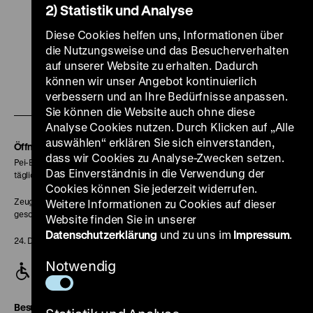
2) Statistik und Analyse
Diese Cookies helfen uns, Informationen über
Zu
Zu
Zu
Zu
Zu
die Nutzungsweise und das Besucherverhalten
auf unserer Website zu erhalten. Dadurch
unserer
unserer
unserer
unserer
unser
können wir unser Angebot kontinuierlich
Zu
Instagram
YouTube
Facebook
LinkedIn
Spoti
verbessern und an Ihre Bedürfnisse anpassen.
unserer
Seite
Seite
Seite
Seite
Seite
Sie können die Website auch ohne diese
Soundcloud
Analyse Cookies nutzen. Durch Klicken auf „Alle
auswählen“ erklären Sie sich einverstanden,
Seite
Öffnungszeiten
dass wir Cookies zu Analyse-Zwecken setzen.
Pei-Bau:
Das Einverständnis in die Verwendung der
täglich 10-18 Uhr
Cookies können Sie jederzeit widerrufen.
Zeughaus:
Weitere Informationen zu Cookies auf dieser
geschlossen
Website finden Sie in unserer
Datenschutzerklärung
und zu uns im
Impressum
.
24. Dezember geschlossen
Notwendig
Besucherservice