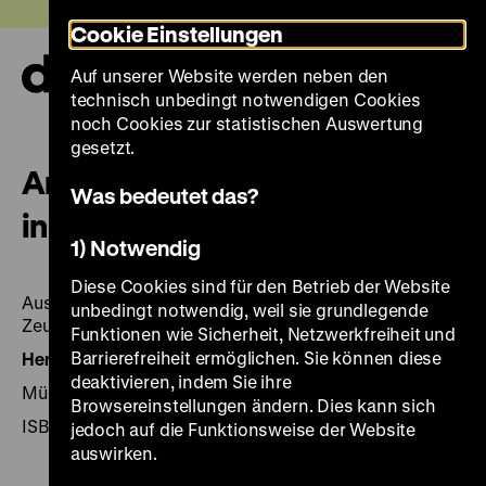
Direkt
Heute +
Cookie Einstellungen
zum
Seiteninhalt
Auf unserer Website werden neben den
springen
Navi
technisch unbedingt notwendigen Cookies
auf-
und
noch Cookies zur statistischen Auswertung
zuk
gesetzt.
Anton von Werner – Geschichte
Was bedeutet das?
in Bildern
1) Notwendig
Diese Cookies sind für den Betrieb der Website
Ausstellung Deutsches Historisches Museum, Berlin,
unbedingt notwendig, weil sie grundlegende
Zeughaus, 7. Mai bis 27. Juli 1993.
Funktionen wie Sicherheit, Netzwerkfreiheit und
Barrierefreiheit ermöglichen. Sie können diese
Herausgegeben von:
Hrsg.: Dominik Bartmann.
deaktivieren, indem Sie ihre
München 1993, 480 Seiten: zahlr. Ill., Hirmer Verlag
Browsereinstellungen ändern. Dies kann sich
ISBN 3-7774-6140-7
jedoch auf die Funktionsweise der Website
auswirken.