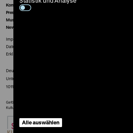
Statistik und Analyse
Kontakt
Presse
Museumsverein
Newsletter
Impressum
Datenschutz
Erklärung digitale Barrierefreiheit
Deutsches Historisches Museum
Unter den Linden 2
10117 Berlin
Gefördert mit Mitteln des Beauftragten der Bundesregierung für
Kultur und Medien
Alle auswählen