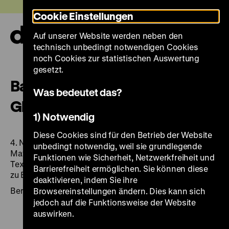
Direkt
Heute +
Cookie Einstellungen
zum
Seiteninhalt
Auf unserer Website werden neben den
springen
Navi
technisch unbedingt notwendigen Cookies
auf-
und
noch Cookies zur statistischen Auswertung
zuk
gesetzt.
Barbara Korbel: „Reinigen von
Was bedeutet das?
Glas“.
1) Notwendig
Diese Cookies sind für den Betrieb der Website
4. N.i.ke.-Workshop der Bundesanstalt für
unbedingt notwendig, weil sie grundlegende
Materialprüfung: Präventive Konservierung in der
Funktionen wie Sicherheit, Netzwerkfreiheit und
Textilrestaurierung, Bodemuseum (Staatliche Museen
Barrierefreiheit ermöglichen. Sie können diese
zu Berlin), Berlin , 03.04.2008
deaktivieren, indem Sie ihre
Berlin 2008, Staatliche Museen zu Berlin
Browsereinstellungen ändern. Dies kann sich
jedoch auf die Funktionsweise der Website
auswirken.