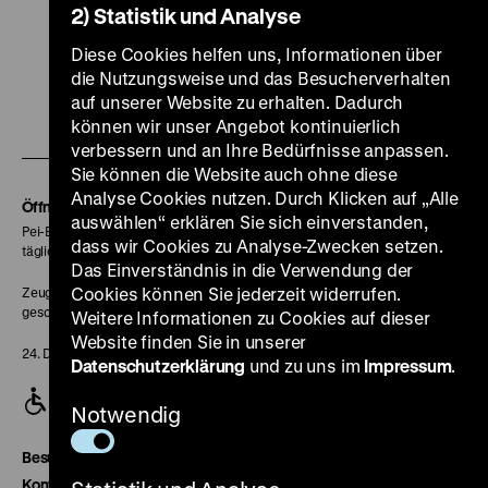
2) Statistik und Analyse
Zu
Zu
Zu
Zu
Zu
Diese Cookies helfen uns, Informationen über
die Nutzungsweise und das Besucherverhalten
unserer
unserer
unserer
unserer
unser
auf unserer Website zu erhalten. Dadurch
Zu
Instagram
YouTube
Facebook
LinkedIn
Spoti
können wir unser Angebot kontinuierlich
unserer
Seite
Seite
Seite
Seite
Seite
verbessern und an Ihre Bedürfnisse anpassen.
Soundcloud
Sie können die Website auch ohne diese
Analyse Cookies nutzen. Durch Klicken auf „Alle
Seite
Öffnungszeiten
auswählen“ erklären Sie sich einverstanden,
Pei-Bau:
dass wir Cookies zu Analyse-Zwecken setzen.
täglich 10-18 Uhr
Das Einverständnis in die Verwendung der
Cookies können Sie jederzeit widerrufen.
Zeughaus:
geschlossen
Weitere Informationen zu Cookies auf dieser
Website finden Sie in unserer
24. Dezember geschlossen
Datenschutzerklärung
und zu uns im
Impressum
.
Notwendig
Besucherservice
Kontakt