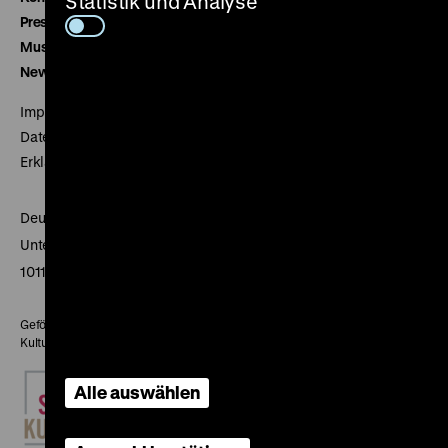
Statistik und Analyse
Presse
Museumsverein
Newsletter
Impressum
Datenschutz
Erklärung digitale Barrierefreiheit
Deutsches Historisches Museum
Unter den Linden 2
10117 Berlin
Gefördert mit Mitteln des Beauftragten der Bundesregierung für
Kultur und Medien
Alle auswählen