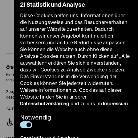
2) Statistik und Analyse
Diese Cookies helfen uns, Informationen über
die Nutzungsweise und das Besucherverhalten
Zu
Zu
Zu
Zu
Zu
auf unserer Website zu erhalten. Dadurch
unserer
unserer
unserer
unserer
unser
können wir unser Angebot kontinuierlich
Zu
Instagram
YouTube
Facebook
LinkedIn
Spoti
verbessern und an Ihre Bedürfnisse anpassen.
unserer
Sie können die Website auch ohne diese
Seite
Seite
Seite
Seite
Seite
Analyse Cookies nutzen. Durch Klicken auf „Alle
Soundcloud
auswählen“ erklären Sie sich einverstanden,
Seite
Öffnungszeiten
dass wir Cookies zu Analyse-Zwecken setzen.
Pei-Bau:
Das Einverständnis in die Verwendung der
täglich 10-18 Uhr
Cookies können Sie jederzeit widerrufen.
Weitere Informationen zu Cookies auf dieser
Zeughaus:
Website finden Sie in unserer
geschlossen
Datenschutzerklärung
und zu uns im
Impressum
.
24. Dezember geschlossen
Notwendig