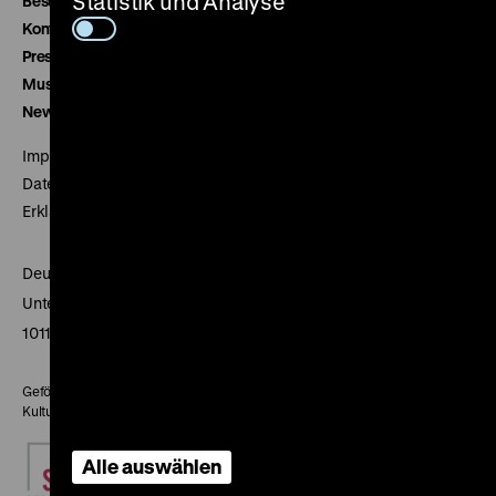
Statistik und Analyse
Besucherservice
Kontakt
Presse
Museumsverein
Newsletter
Impressum
Datenschutz
Erklärung digitale Barrierefreiheit
Deutsches Historisches Museum
Unter den Linden 2
10117 Berlin
Gefördert mit Mitteln des Beauftragten der Bundesregierung für
Kultur und Medien
Alle auswählen