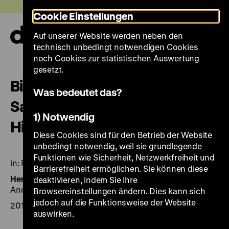
Direkt
Heute +
Cookie Einstellungen
zum
Seiteninhalt
Auf unserer Website werden neben den
springen
Navi
technisch unbedingt notwendigen Cookies
auf-
und
noch Cookies zur statistischen Auswertung
zuk
gesetzt.
Biozide in den textilen
Was bedeutet das?
Sammlungen des Deutschen
1) Notwendig
Historischen Museums
Diese Cookies sind für den Betrieb der Website
unbedingt notwendig, weil sie grundlegende
Funktionen wie Sicherheit, Netzwerkfreiheit und
in: Restauro 119
Barrierefreiheit ermöglichen. Sie können diese
Herausgegeben von:
Autoren: Oliver Hahn, Sonja Krug,
deaktivieren, indem Sie ihre
Andrea Lang und Judith Zimmer
Browsereinstellungen ändern. Dies kann sich
jedoch auf die Funktionsweise der Website
2013, H. 7, S. 34–39
auswirken.