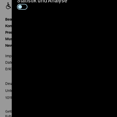
Statistik und Analyse
Besucherservice
Kontakt
Presse
Museumsverein
Newsletter
Impressum
Datenschutz
Erklärung digitale Barrierefreiheit
Deutsches Historisches Museum
Unter den Linden 2
10117 Berlin
Gefördert mit Mitteln des Beauftragten der Bundesregierung für
Kultur und Medien