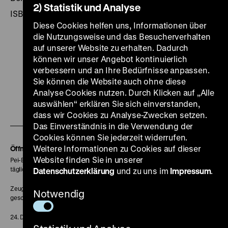
2) Statistik und Analyse
ISBN 3-86102-138-2
Diese Cookies helfen uns, Informationen über
die Nutzungsweise und das Besucherverhalten
auf unserer Website zu erhalten. Dadurch
können wir unser Angebot kontinuierlich
verbessern und an Ihre Bedürfnisse anpassen.
Zu
Zu
Zu
Zu
Zu
Sie können die Website auch ohne diese
unserer
unserer
unserer
unserer
unser
Analyse Cookies nutzen. Durch Klicken auf „Alle
Zu
auswählen“ erklären Sie sich einverstanden,
Instagram
YouTube
Facebook
LinkedIn
Spoti
dass wir Cookies zu Analyse-Zwecken setzen.
unserer
Seite
Seite
Seite
Seite
Seite
Das Einverständnis in die Verwendung der
Soundcloud
Cookies können Sie jederzeit widerrufen.
Seite
Weitere Informationen zu Cookies auf dieser
Öffnungszeiten
Website finden Sie in unserer
Pei-Bau:
täglich 10-18 Uhr
Datenschutzerklärung
und zu uns im
Impressum
.
Zeughaus:
Notwendig
geschlossen
24. Dezember geschlossen