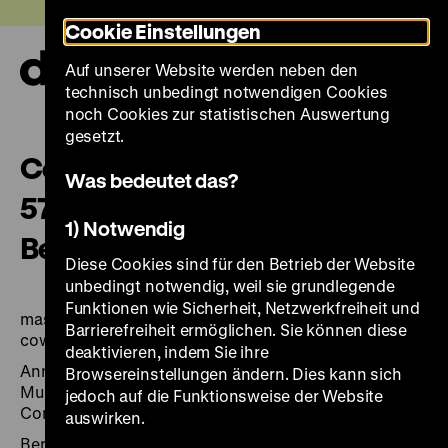
Direkt
Heute +
Cookie Einstellungen
zum
Seiteninhalt
Auf unserer Website werden neben den
springen
Navi
technisch unbedingt notwendigen Cookies
auf-
und
noch Cookies zur statistischen Auswertung
zuk
gesetzt.
Conference theme "On men ...":
Was bedeutet das?
57th Annual General Meeting in
1) Notwendig
Berlin
Diese Cookies sind für den Betrieb der Website
unbedingt notwendig, weil sie grundlegende
Funktionen wie Sicherheit, Netzwerkfreiheit und
masculine dress code; from the ancient greeks to
Barrierefreiheit ermöglichen. Sie können diese
cowboys
deaktivieren, indem Sie ihre
Annual general meeting / International Commitee for
Browsereinstellungen ändern. Dies kann sich
Museums and Collections of Costume, ICOM Costume
jedoch auf die Funktionsweise der Website
Commitee, Bd. 57
auswirken.
Berlin: DHM [u.a.], 116 Seiten: zahlr. Ill.