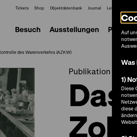
Tickets
Shop
Objektdatenbank
Journal
LeMO
ZWBE
Coo
Besuch
Ausstellungen
Progra
Auf un
notwen
Auswer
 Kontrolle des Warenverkehrs (AZKW)
Was 
Publikation
1) N
Das 
Diese 
notwen
Netzwe
diese 
Zoll
ändern
Websit