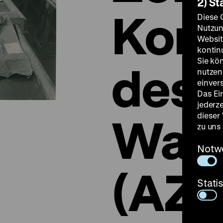
2) St
Kont
Diese 
Nutzun
Websit
kontin
Sie kö
des
nutzen.
einver
Das Ei
jederz
Ware
dieser
zu uns
Notw
(AZ
Stati