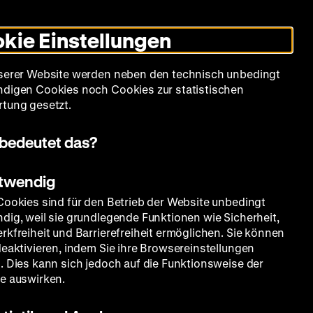
Informationen
Informationen
Suche
Heute +
Deutsch
Englisch
Zeughauskino
Dunklen
De
En
zum
zum
Modus
kie Einstellungen
Deutschen
Deutschen
umschalten
Historischen
Historischen
mm
Sammlung
Bildung
Museum
Museum
Museum
serer Website werden neben den technisch unbedingt
in
in
digen Cookies noch Cookies zur statistischen
Deutscher
Leichter
tung gesetzt.
Gebärdensprache
Sprache
bedeutet das?
otwendig
Amt für
Cookies sind für den Betrieb der Website unbedingt
dig, weil sie grundlegende Funktionen wie Sicherheit,
rkfreiheit und Barrierefreiheit ermöglichen. Sie können
deaktivieren, indem Sie ihre Browsereinstellungen
 und
. Dies kann sich jedoch auf die Funktionsweise der
e auswirken.