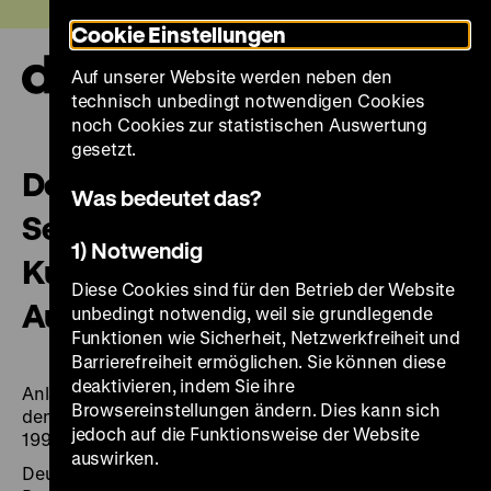
Direkt
Heute +
Cookie Einstellungen
zum
Seiteninhalt
Auf unserer Website werden neben den
springen
Navi
technisch unbedingt notwendigen Cookies
auf-
und
noch Cookies zur statistischen Auswertung
zuk
gesetzt.
Der gläserne Mensch – eine
Was bedeutet das?
Sensation: zur
1) Notwendig
Kulturgeschichte eines
Diese Cookies sind für den Betrieb der Website
Ausstellungsobjekts
unbedingt notwendig, weil sie grundlegende
Funktionen wie Sicherheit, Netzwerkfreiheit und
Barrierefreiheit ermöglichen. Sie können diese
deaktivieren, indem Sie ihre
Anlässlich der Ausstellung "Leibesvisitation. Blicke auf
Browsereinstellungen ändern. Dies kann sich
den Körper in Fünf Jahrhunderten" vom 19. Oktober
jedoch auf die Funktionsweise der Website
1990 bis 28. Februar 1991.
auswirken.
Deutsches Historisches Museum: Baustein ... des