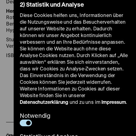
Deutschen Historischen Museums, Berlin, Teil 3.
2) Statistik und Analyse
Herausgegeben von:
Hrsg.: Rosmarie Beier und Martin
Diese Cookies helfen uns, Informationen über
Roth. veranst. vom Deutschen Historischen Museum,
die Nutzungsweise und das Besucherverhalten
Berlin, in Zusammenarbeit mit dem Deutschen
auf unserer Website zu erhalten. Dadurch
Hygiene-Museum in Dresden
können wir unser Angebot kontinuierlich
Stuttgart 1990, 159 Seiten: überwiegend Ill. , Hatje
verbessern und an Ihre Bedürfnisse anpassen.
Verlag
Sie können die Website auch ohne diese
ISBN 3-7757-0318-7
Analyse Cookies nutzen. Durch Klicken auf „Alle
auswählen“ erklären Sie sich einverstanden,
dass wir Cookies zu Analyse-Zwecken setzen.
Das Einverständnis in die Verwendung der
Cookies können Sie jederzeit widerrufen.
Weitere Informationen zu Cookies auf dieser
Zu
Zu
Zu
Zu
Zu
Website finden Sie in unserer
unserer
unserer
unserer
unserer
unser
Datenschutzerklärung
und zu uns im
Impressum
.
Zu
Instagram
YouTube
Facebook
LinkedIn
Spoti
Notwendig
unserer
Seite
Seite
Seite
Seite
Seite
Soundcloud
Seite
Öffnungszeiten