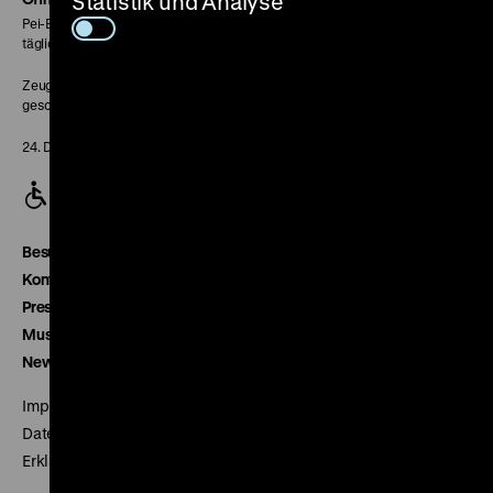
Statistik und Analyse
Pei-Bau:
täglich 10-18 Uhr
Zeughaus:
geschlossen
24. Dezember geschlossen
Besucherservice
Kontakt
Presse
Museumsverein
Newsletter
Impressum
Datenschutz
Erklärung digitale Barrierefreiheit