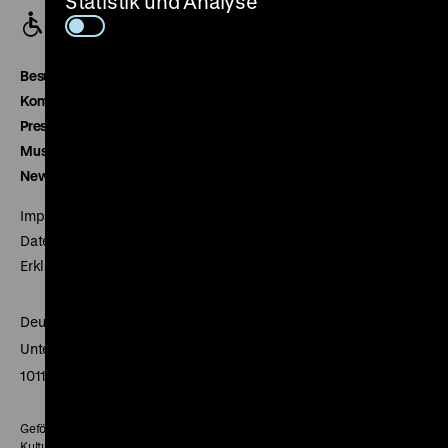
Statistik und Analyse
Besucherservice
Kontakt
Presse
Museumsverein
Newsletter
Impressum
Datenschutz
Erklärung digitale Barrierefreiheit
Deutsches Historisches Museum
Unter den Linden 2
10117 Berlin
Gefördert mit Mitteln des Beauftragten der Bundesregierung für
Kultur und Medien