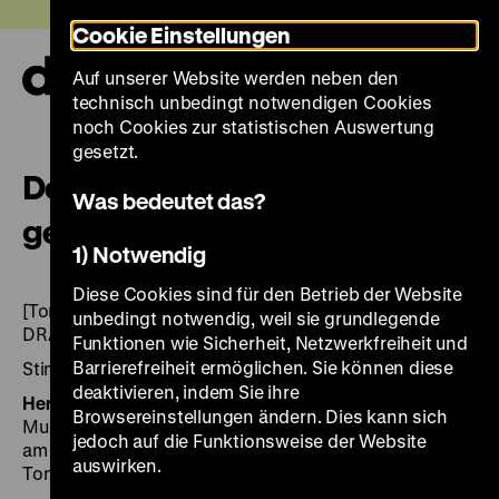
Direkt
Heute +
Cookie Einstellungen
zum
Seiteninhalt
Auf unserer Website werden neben den
springen
Navi
technisch unbedingt notwendigen Cookies
auf-
und
noch Cookies zur statistischen Auswertung
zuk
gesetzt.
Der Kaiser kommt – der Kaiser
Was bedeutet das?
geht
1) Notwendig
Diese Cookies sind für den Betrieb der Website
[Tonträger]: Tondokumente von 1900–1918 / DHM;
unbedingt notwendig, weil sie grundlegende
DRA, Deutsches Rundfunkarchiv.
Funktionen wie Sicherheit, Netzwerkfreiheit und
Barrierefreiheit ermöglichen. Sie können diese
Stimmen des 20. Jahrhunderts
deaktivieren, indem Sie ihre
Herausgegeben von:
Hrsg.: Deutsches Historisches
Browsereinstellungen ändern. Dies kann sich
Museum (DHM); Deutsches Rundfunkarchiv Frankfurt
jedoch auf die Funktionsweise der Website
am Main, Potsdam-Babelsberg (DRA). Text und
auswirken.
Tonausw.: Walter Roller.