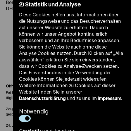
Berlin 2004, 1 CD (Dauer 72 min.) + Beil. ([8] Bl.: Ill.),
2) Statistik und Analyse
DHM [u.a.]
Diese Cookies helfen uns, Informationen über
die Nutzungsweise und das Besucherverhalten
auf unserer Website zu erhalten. Dadurch
können wir unser Angebot kontinuierlich
verbessern und an Ihre Bedürfnisse anpassen.
Zu
Zu
Zu
Zu
Zu
Sie können die Website auch ohne diese
unserer
unserer
unserer
unserer
unser
Analyse Cookies nutzen. Durch Klicken auf „Alle
auswählen“ erklären Sie sich einverstanden,
Zu
Instagram
YouTube
Facebook
LinkedIn
Spoti
dass wir Cookies zu Analyse-Zwecken setzen.
unserer
Seite
Seite
Seite
Seite
Seite
Das Einverständnis in die Verwendung der
Soundcloud
Cookies können Sie jederzeit widerrufen.
Weitere Informationen zu Cookies auf dieser
Seite
Öffnungszeiten
Website finden Sie in unserer
Pei-Bau:
Datenschutzerklärung
und zu uns im
Impressum
.
täglich 10-18 Uhr
Zeughaus:
Notwendig
geschlossen
24. Dezember geschlossen