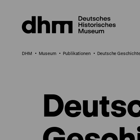
Direkt
zum
Seiteninhalt
springen
DHM
Museum
Publikationen
Deutsche Geschichte 
Deuts
Gesch