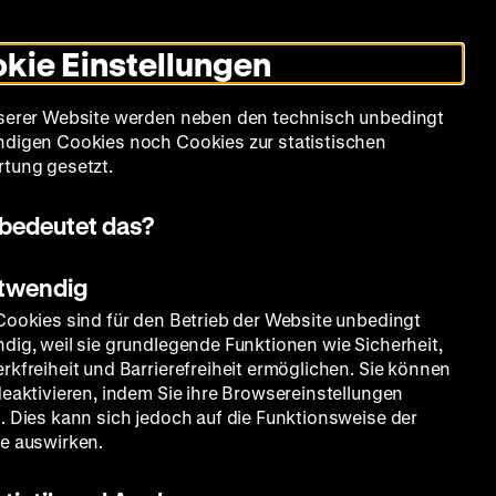
Informationen
Informationen
Suche
Heute +
Deutsch
Englisch
Zeughauskino
Dunklen
De
En
zum
zum
Modus
kie Einstellungen
Deutschen
Deutschen
umschalten
Historischen
Historischen
mm
Sammlung
Bildung
Museum
Museum
Museum
serer Website werden neben den technisch unbedingt
in
in
digen Cookies noch Cookies zur statistischen
Deutscher
Leichter
tung gesetzt.
Gebärdensprache
Sprache
bedeutet das?
otwendig
Cookies sind für den Betrieb der Website unbedingt
dig, weil sie grundlegende Funktionen wie Sicherheit,
rkfreiheit und Barrierefreiheit ermöglichen. Sie können
deaktivieren, indem Sie ihre Browsereinstellungen
. Dies kann sich jedoch auf die Funktionsweise der
e auswirken.