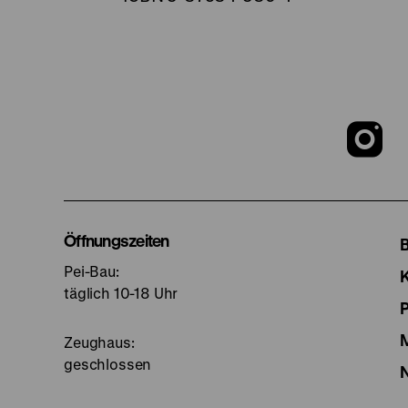
Z
u
I
Öffnungszeiten
Pei-Bau:
S
täglich 10-18 Uhr
Zeughaus:
geschlossen