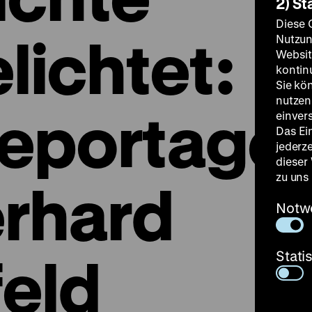
2) St
Diese 
lichtet:
Nutzun
Websit
kontin
Sie kö
nutzen.
eportage
einver
Das Ei
jederz
dieser
zu uns
rhard
Notw
eld
Stati