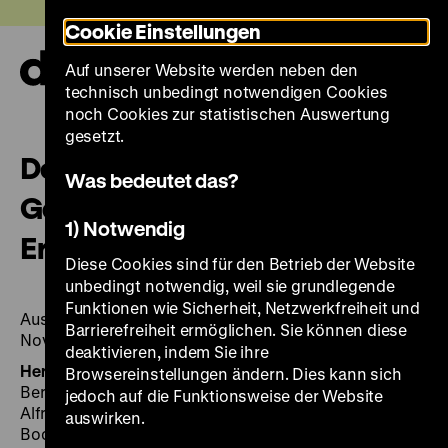
Direkt
Heute +
Cookie Einstellungen
zum
Seiteninhalt
Auf unserer Website werden neben den
springen
Navi
technisch unbedingt notwendigen Cookies
auf-
und
noch Cookies zur statistischen Auswertung
zuk
gesetzt.
Deutsche im Osten:
Was bedeutet das?
Geschichte, Kultur,
1) Notwendig
Erinnerungen
Diese Cookies sind für den Betrieb der Website
unbedingt notwendig, weil sie grundlegende
Funktionen wie Sicherheit, Netzwerkfreiheit und
Ausstellung Lokschuppen, Rosenheim, 15. Juli bis 1.
Barrierefreiheit ermöglichen. Sie können diese
November 1994.
deaktivieren, indem Sie ihre
Herausgegeben von:
Deutsches Historisches Museum
Browsereinstellungen ändern. Dies kann sich
Berlin (Hrsg.). [Red.: Wolfgang Schulz unter Mitarb. von
jedoch auf die Funktionsweise der Website
Alfred Nützmann und Agnes Ohm. Autoren: Hartmut
auswirken.
Boockmann ...].