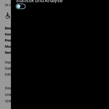
Statistik und Analyse
24. Dezember geschlossen
Besucherservice
Kontakt
Presse
Museumsverein
Newsletter
Impressum
Datenschutz
Erklärung digitale Barrierefreiheit
Deutsches Historisches Museum
Unter den Linden 2
10117 Berlin