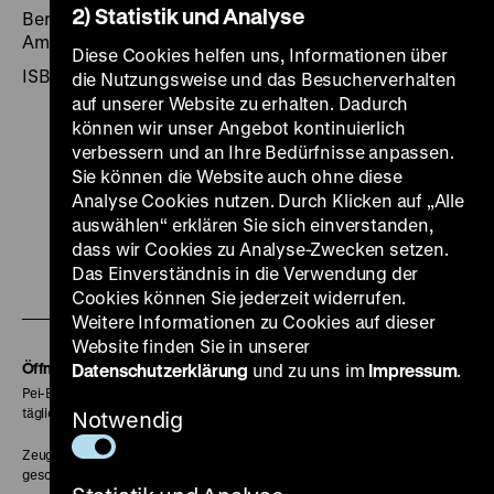
2) Statistik und Analyse
Berlin 1994, 375 Seiten: zahlr. Ill., Kt., Koehler &
Amelang Verlag
Diese Cookies helfen uns, Informationen über
ISBN 3-7338-0190-3
die Nutzungsweise und das Besucherverhalten
auf unserer Website zu erhalten. Dadurch
können wir unser Angebot kontinuierlich
verbessern und an Ihre Bedürfnisse anpassen.
Sie können die Website auch ohne diese
Analyse Cookies nutzen. Durch Klicken auf „Alle
Zu
Zu
Zu
Zu
Zu
auswählen“ erklären Sie sich einverstanden,
unserer
unserer
unserer
unserer
unser
dass wir Cookies zu Analyse-Zwecken setzen.
Zu
Das Einverständnis in die Verwendung der
Instagram
YouTube
Facebook
LinkedIn
Spoti
Cookies können Sie jederzeit widerrufen.
unserer
Seite
Seite
Seite
Seite
Seite
Weitere Informationen zu Cookies auf dieser
Soundcloud
Website finden Sie in unserer
Seite
Öffnungszeiten
Datenschutzerklärung
und zu uns im
Impressum
.
Pei-Bau:
täglich 10-18 Uhr
Notwendig
Zeughaus:
geschlossen