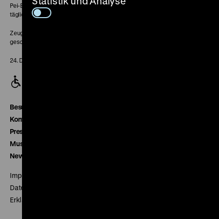
Statistik und Analyse
Pei-Bau:
täglich 10-18 Uhr
Zeughaus:
geschlossen
24. Dezember geschlossen
Besucherservice
Kontakt
Presse
Museumsverein
Newsletter
Impressum
Datenschutz
Erklärung digitale Barrierefreiheit