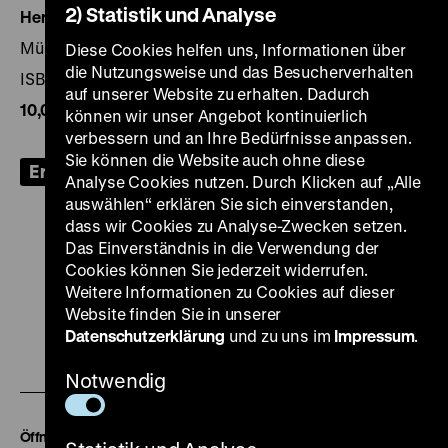
2) Statistik und Analyse
Herausgegeben von:
Leonore Koschnick
München u.a. 2006, 192 Seiten, Prestel
Diese Cookies helfen uns, Informationen über
die Nutzungsweise und das Besucherverhalten
ISBN 3-7913-3274-0
auf unserer Website zu erhalten. Dadurch
10,00€
können wir unser Angebot kontinuierlich
verbessern und an Ihre Bedürfnisse anpassen.
Sie können die Website auch ohne diese
Erhältlich im Online-Shop
Analyse Cookies nutzen. Durch Klicken auf „Alle
auswählen“ erklären Sie sich einverstanden,
dass wir Cookies zu Analyse-Zwecken setzen.
Das Einverständnis in die Verwendung der
Cookies können Sie jederzeit widerrufen.
Weitere Informationen zu Cookies auf dieser
Zu
Zu
Zu
Zu
Zu
Website finden Sie in unserer
unserer
unserer
unserer
unserer
unser
Datenschutzerklärung
und zu uns im
Impressum
.
Zu
Instagram
YouTube
Facebook
LinkedIn
Spoti
unserer
Notwendig
Seite
Seite
Seite
Seite
Seite
Soundcloud
Seite
Öffnungszeiten