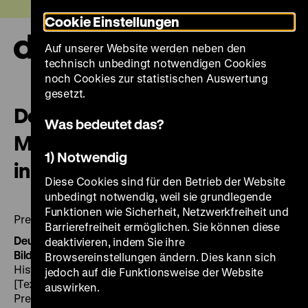
Direkt
Heute +
Cookie Einstellungen
zum
Seiteninhalt
Auf unserer Website werden neben den
springen
Navi
technisch unbedingt notwendigen Cookies
auf-
und
noch Cookies zur statistischen Auswertung
zuk
gesetzt.
Deutsches Historisches
Was bedeutet das?
Museum: Deutsche Geschichte
1) Notwendig
in Bildern und Zeugnissen
Diese Cookies sind für den Betrieb der Website
unbedingt notwendig, weil sie grundlegende
Funktionen wie Sicherheit, Netzwerkfreiheit und
Prestel-Museumsführer
Barrierefreiheit ermöglichen. Sie können diese
Deutsches Historisches Museum: deutsche Geschichte in
deaktivieren, indem Sie ihre
Bildern und Zeugnissen
[Deutsch]
/ Deutsches
Browsereinstellungen ändern. Dies kann sich
Historisches Museum. Hrsg.: Leonore Koschnick.
jedoch auf die Funktionsweise der Website
[Textautoren: Nils Havemann ...]. – München u.a.:
auswirken.
Prestel, 2006. – 192 S.: zahlr. Ill., ISBN 3-7913-3274-0