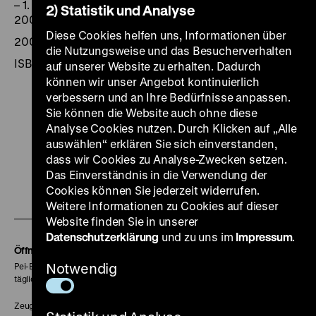
– 1. Aufl. – Heidelberg: Edition Braus im Wachter-Verlag,
2) Statistik und Analyse
2006. – 328 S.: zahlr. Ill., ISBN 3-89904-231-X
Diese Cookies helfen uns, Informationen über
2006, Edition Braus im Wachter-Verlag
die Nutzungsweise und das Besucherverhalten
ISBN 3-89904-231-
auf unserer Website zu erhalten. Dadurch
können wir unser Angebot kontinuierlich
verbessern und an Ihre Bedürfnisse anpassen.
Sie können die Website auch ohne diese
Analyse Cookies nutzen. Durch Klicken auf „Alle
auswählen“ erklären Sie sich einverstanden,
Zu
Zu
Zu
Zu
Zu
dass wir Cookies zu Analyse-Zwecken setzen.
unserer
unserer
unserer
unserer
unser
Das Einverständnis in die Verwendung der
Zu
Instagram
YouTube
Facebook
LinkedIn
Spoti
Cookies können Sie jederzeit widerrufen.
Weitere Informationen zu Cookies auf dieser
unserer
Seite
Seite
Seite
Seite
Seite
Website finden Sie in unserer
Soundcloud
Datenschutzerklärung
und zu uns im
Impressum
.
Seite
Öffnungszeiten
Notwendig
Pei-Bau:
täglich 10-18 Uhr
Zeughaus: