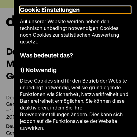
Direkt
Heute +
Cookie Einstellungen
zum
Seiteninhalt
Auf unserer Website werden neben den
springen
Navi
technisch unbedingt notwendigen Cookies
auf-
und
noch Cookies zur statistischen Auswertung
zuk
gesetzt.
Deutsches Historisches
Was bedeutet das?
Museum. Die Sammlung:
1) Notwendig
Gemälde
Diese Cookies sind für den Betrieb der Website
unbedingt notwendig, weil sie grundlegende
Funktionen wie Sicherheit, Netzwerkfreiheit und
Deutsches Historisches Museum. Die Sammlung:
Barrierefreiheit ermöglichen. Sie können diese
Gemälde / Hrsg.: Elisabeth Klotz und Dieter Vorsteher.
deaktivieren, indem Sie ihre
– 1. Aufl. – Heidelberg: Edition Braus im Wachter-Verlag,
Browsereinstellungen ändern. Dies kann sich
2006. – 328 S.: zahlr. Ill., ISBN 3-89904-231-X
jedoch auf die Funktionsweise der Website
Deutsches Historisches Museum. Die Sammlung:
auswirken.
Gemälde
/ Hrsg.: Elisabeth Klotz und Dieter Vorsteher.