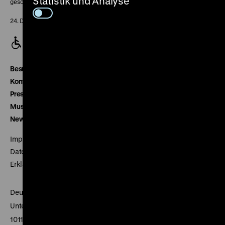
Statistik und Analyse
geschlossen
24. Dezember geschlossen
Besucherservice
Kontakt
Presse
Museumsverein
Newsletter
Impressum
Datenschutz
Erklärung digitale Barrierefreiheit
Deutsches Historisches Museum
Unter den Linden 2
10117 Berlin