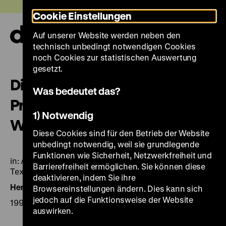
Direkt
Heute +
Cookie Einstellungen
zum
Seiteninhalt
Auf unserer Website werden neben den
springen
Navi
technisch unbedingt notwendigen Cookies
auf-
und
noch Cookies zur statistischen Auswertung
zuk
gesetzt.
Die Elbe – ein Lebenslauf. Zur
Was bedeutet das?
Problematik von
1) Notwendig
Wanderausstellungen
Diese Cookies sind für den Betrieb der Website
unbedingt notwendig, weil sie grundlegende
Funktionen wie Sicherheit, Netzwerkfreiheit und
in: Arbeitsblätter des AdR, H. 2, 1994, Gruppe 10,
Barrierefreiheit ermöglichen. Sie können diese
Textilien.
deaktivieren, indem Sie ihre
Herausgegeben von:
Autor: Sabine Josefine Brand
Browsereinstellungen ändern. Dies kann sich
jedoch auf die Funktionsweise der Website
1994, S.206–210
auswirken.