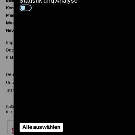
Statistik und Analyse
Besucherservice
Kontakt
Presse
Museumsverein
Newsletter
Impressum
Datenschutz
Erklärung digitale Barrierefreiheit
Deutsches Historisches Museum
Unter den Linden 2
10117 Berlin
Gefördert mit Mitteln des Beauftragten der Bundesregierung für
Kultur und Medien
Alle auswählen