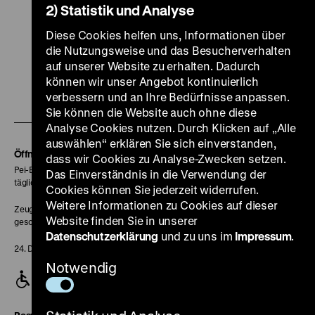
2) Statistik und Analyse
Diese Cookies helfen uns, Informationen über
die Nutzungsweise und das Besucherverhalten
Zu
Zu
Zu
Zu
Zu
auf unserer Website zu erhalten. Dadurch
unserer
unserer
unserer
unserer
unser
können wir unser Angebot kontinuierlich
Zu
Instagram
YouTube
Facebook
LinkedIn
Spoti
verbessern und an Ihre Bedürfnisse anpassen.
unserer
Sie können die Website auch ohne diese
Seite
Seite
Seite
Seite
Seite
Analyse Cookies nutzen. Durch Klicken auf „Alle
Soundcloud
auswählen“ erklären Sie sich einverstanden,
Seite
Öffnungszeiten
dass wir Cookies zu Analyse-Zwecken setzen.
Pei-Bau:
Das Einverständnis in die Verwendung der
täglich 10-18 Uhr
Cookies können Sie jederzeit widerrufen.
Weitere Informationen zu Cookies auf dieser
Zeughaus:
Website finden Sie in unserer
geschlossen
Datenschutzerklärung
und zu uns im
Impressum
.
24. Dezember geschlossen
Notwendig