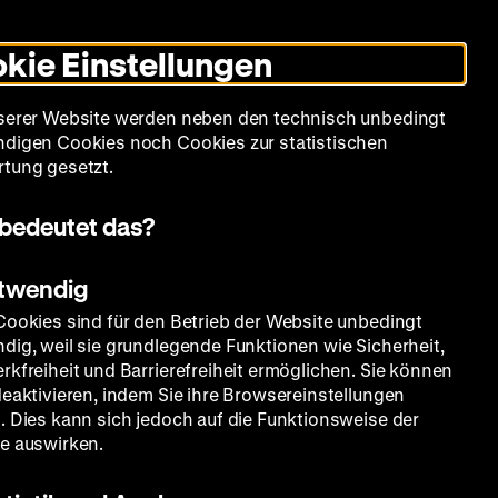
Informationen
Informationen
Suche
Heute +
Deutsch
Englisch
Zeughauskino
Dunklen
De
En
zum
zum
Modus
kie Einstellungen
Deutschen
Deutschen
umschalten
Historischen
Historischen
mm
Sammlung
Bildung
Museum
Museum
Museum
serer Website werden neben den technisch unbedingt
in
in
digen Cookies noch Cookies zur statistischen
Deutscher
Leichter
tung gesetzt.
Gebärdensprache
Sprache
7-1880)
bedeutet das?
otwendig
Cookies sind für den Betrieb der Website unbedingt
dig, weil sie grundlegende Funktionen wie Sicherheit,
rkfreiheit und Barrierefreiheit ermöglichen. Sie können
deaktivieren, indem Sie ihre Browsereinstellungen
. Dies kann sich jedoch auf die Funktionsweise der
e auswirken.