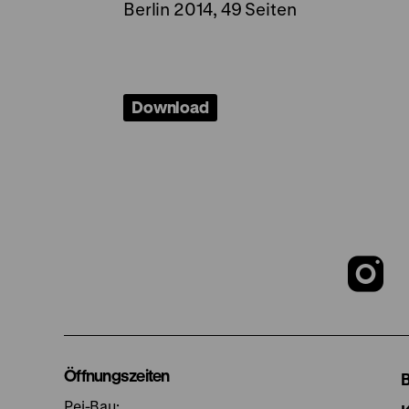
Berlin 2014, 49 Seiten
Download
Z
u
I
Öffnungszeiten
Pei-Bau: