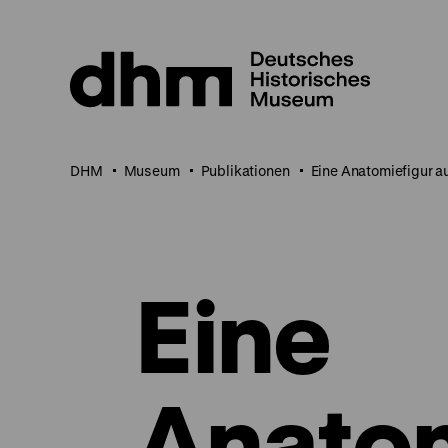
Direkt
zum
Seiteninhalt
springen
DHM
Museum
Publikationen
Eine Anatomiefigur a
Eine
Anatom