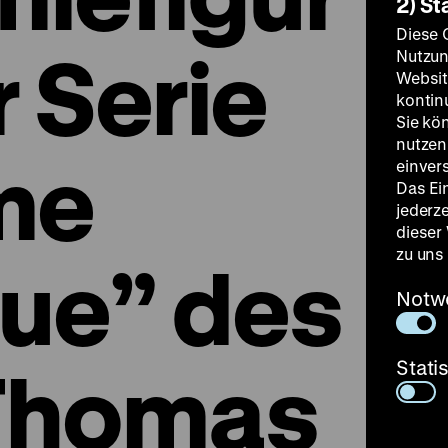
2) St
Diese 
 Serie
Nutzun
Websit
kontin
Sie kö
nutzen.
me
einver
Das Ei
jederz
dieser
zu uns
que” des
Notw
 Thomas
Stati