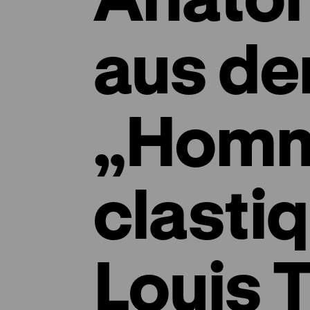
aus der
„Hom
clasti
Louis