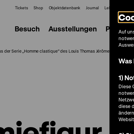
Tickets
Shop
Objektdatenbank
Journal
LeMO
ZWBE
Coo
Besuch
Ausstellungen
Progra
Auf un
notwen
Auswer
us der Serie „Homme clastique” des Louis Thomas Jérôme Auzoux (179
Was 
1) N
Diese 
notwen
Netzwe
diese 
ändern
iefigur
Websit